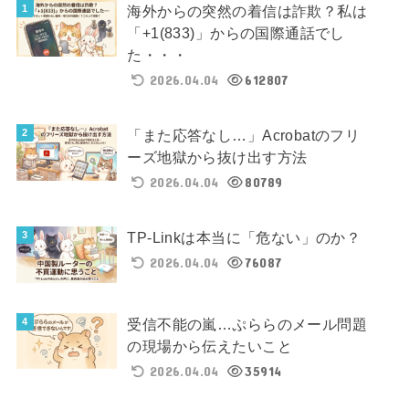
海外からの突然の着信は詐欺？私は
「+1(833)」からの国際通話でし
た・・・
2026.04.04
612807
「また応答なし…」Acrobatのフリ
ーズ地獄から抜け出す方法
2026.04.04
80789
TP-Linkは本当に「危ない」のか？
2026.04.04
76087
受信不能の嵐…ぷららのメール問題
の現場から伝えたいこと
2026.04.04
35914