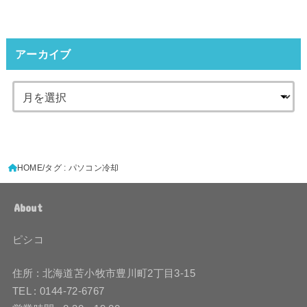
アーカイブ
HOME
タグ : パソコン冷却
About
ピシコ
住所 : 北海道苫小牧市豊川町2丁目3-15
TEL : 0144-72-6767