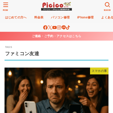
MENU
SEARCH
はじめての方へ
料金表
パソコン修理
iPhone修理
よくあ
ご連絡・ご予約・アクセスはこちら
ファミコン友達
スマホの事