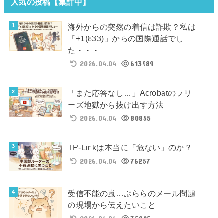
人気の投稿【集計中】
海外からの突然の着信は詐欺？私は
「+1(833)」からの国際通話でし
た・・・
2026.04.04
613989
「また応答なし…」Acrobatのフリ
ーズ地獄から抜け出す方法
2026.04.04
80855
TP-Linkは本当に「危ない」のか？
2026.04.04
76257
受信不能の嵐…ぷららのメール問題
の現場から伝えたいこと