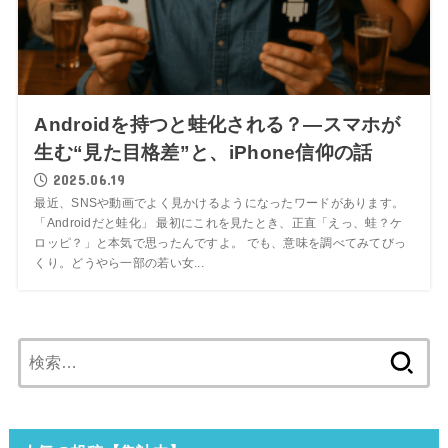
Androidを持つと蛙化される？—スマホが
生む“見た目格差”と、iPhone信仰の話
2025.06.19
最近、SNSや動画でよく見かけるようになったワードがあります。
「Androidだと蛙化」 最初にこれを見たとき、正直「えっ、蛙？ケ
ロッピ？」と本気で思ったんですよ。 でも、意味を調べてみてびっ
くり。どうやら一部の若い女...
検
索: