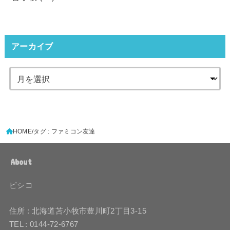
アーカイブ
HOME
タグ : ファミコン友達
About
ピシコ
住所 : 北海道苫小牧市豊川町2丁目3-15
TEL : 0144-72-6767