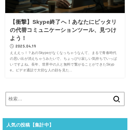
【衝撃】Skype終了へ！あなたにピッタリ
の代替コミュニケーションツール、見つけ
よう！
2025.04.19
えええっ！？あのSkypeがなくなっちゃうなんて、まるで青春時代
の思い出が消えちゃうみたいで、ちょっぴり寂しい気持ちでいっぱ
いですよね。長年、世界中の人と無料で繋がることができたSkyp
e。ビデオ通話で大切な人の顔を見た...
検
索:
人気の投稿【集計中】