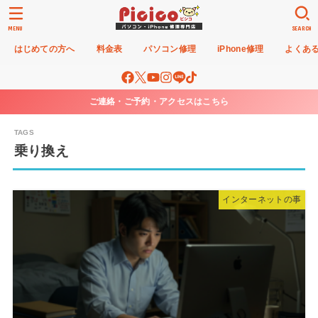
MENU
SEARCH
はじめての方へ
料金表
パソコン修理
iPhone修理
よくあ
ご連絡・ご予約・アクセスはこちら
乗り換え
インターネットの事