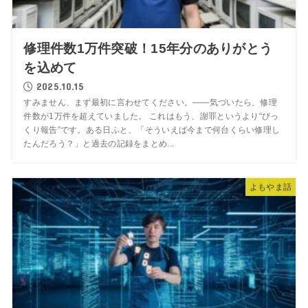
修理件数1万件突破！15年分のありがとう
を込めて
2025.10.15
すみません、まず最初に言わせてください。――気づいたら、修理
件数が1万件を超えていました。 これはもう、謝罪というより“びっ
くり報告”です。ある日ふと、「そういえば今まで何台くらい修理し
たんだろう？」と過去の記録をまとめ...
よもやま話