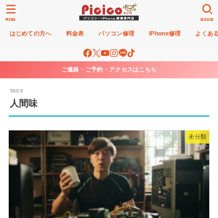
MENU
SEARCH
はじめての方へ
料金表
パソコン修理
iPhone修理
よくあ
ご連絡・ご予約・アクセスはこちら
人間味
未分類