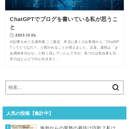
ChatGPTでブログを書いている私が思うこ
と
2025.10.06
AI記事をめぐる違和感 ここ最近、本当に多くのお客様から「ChatGP
Tってどうなの？」と聞かれることが増えました。正直、最初は「ま
あ興味本位かな」と軽く流していたんですが、気づけば私自身も日
常のほとんどでAIと向き合う...
検
索:
人気の投稿【集計中】
海外からの突然の着信は詐欺？私は