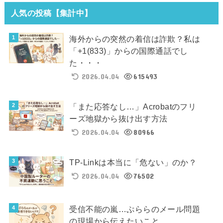
人気の投稿【集計中】
海外からの突然の着信は詐欺？私は
「+1(833)」からの国際通話でし
た・・・
2026.04.04
615493
「また応答なし…」Acrobatのフリ
ーズ地獄から抜け出す方法
2026.04.04
80966
TP-Linkは本当に「危ない」のか？
2026.04.04
76502
受信不能の嵐…ぷららのメール問題
の現場から伝えたいこと