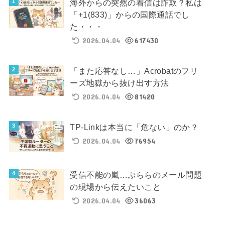
海外からの突然の着信は詐欺？私は
「+1(833)」からの国際通話でし
た・・・
2026.04.04
617430
「また応答なし…」Acrobatのフリ
ーズ地獄から抜け出す方法
2026.04.04
81420
TP-Linkは本当に「危ない」のか？
2026.04.04
76954
受信不能の嵐…ぷららのメール問題
の現場から伝えたいこと
2026.04.04
36063