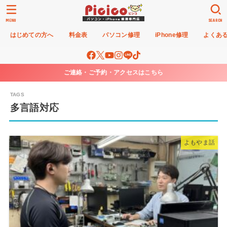
MENU
SEARCH
はじめての方へ
料金表
パソコン修理
iPhone修理
よくあ
ご連絡・ご予約・アクセスはこちら
多言語対応
よもやま話