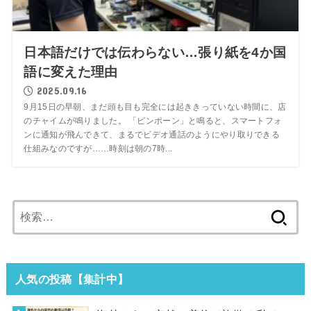
日本語だけでは伝わらない…張り紙を4か国
語に変えた理由
2025.09.16
9月15日の早朝、まだ頭も目も完全には起ききっていない時間に、店
のチャイムが鳴りました。 「ピンポーン」と鳴ると、スマートフォ
ンに通知が飛んできて、まるでビデオ通話のようにやり取りできる
仕組みなのですが……時刻は朝の7時...
検
索:
人気の投稿【集計中】