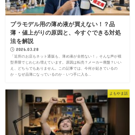
プラモデル用の薄め液が買えない！？品
薄・値上がりの原因と、今すぐできる対処
法を解説
2026.03.28
「近所のお店もネット通販も、薄め液が全然ない！」そんな声が模
型界隈でじわじわ増えています。原因は転売？メーカー廃盤？いい
え、どちらでもありません。この記事では、今何が起きているの
か・なぜ品薄になっているのか・いつ手に入る...
よもやま話