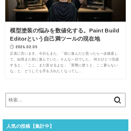
模型塗装の悩みを数値化する。Paint Build
Editorという自己満ツールの現在地
2026.02.05
正直に言います。今日もまた、「前に進んだと思ったら一歩後退し
て、結局また前に進んでいた」そんな一日でした。 何かひとつ完成
すると、「ここ、まだ直せるよな」「実際に使うと、ここ要らない
な」と、どうしても手を入れたくなってし...
検
索:
人気の投稿【集計中】