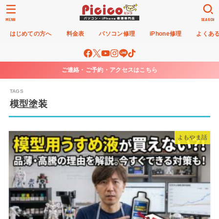
MENU
SEARCH
はじめての方へ
料金表
パソコン修理
iPhone修理
よくあ
ご連絡・ご予約・アクセスはこちら
模型塗装
よもやま話