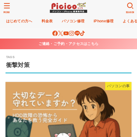
MENU
SEARCH
はじめての方へ
料金表
パソコン修理
iPhone修理
よくあ
ご連絡・ご予約・アクセスはこちら
衝撃対策
パソコンの事