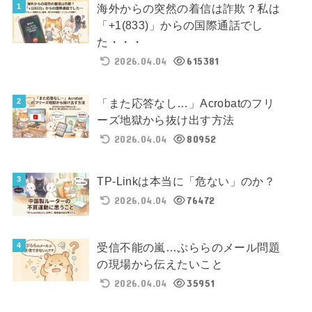
海外からの突然の着信は詐欺？私は
「+1(833)」からの国際通話でし
た・・・
2026.04.04
615381
「また応答なし…」Acrobatのフリ
ーズ地獄から抜け出す方法
2026.04.04
80952
TP-Linkは本当に「危ない」のか？
2026.04.04
76472
受信不能の嵐…ぷららのメール問題
の現場から伝えたいこと
2026.04.04
35951