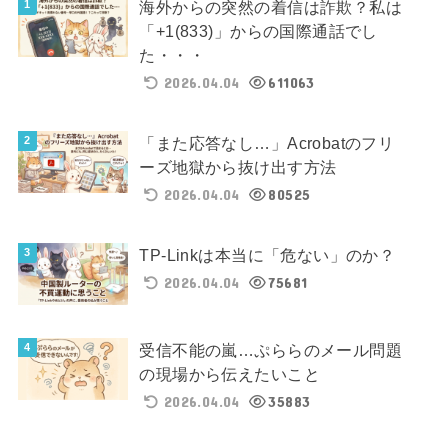
海外からの突然の着信は詐欺？私は
「+1(833)」からの国際通話でし
た・・・
2026.04.04
611063
「また応答なし…」Acrobatのフリ
ーズ地獄から抜け出す方法
2026.04.04
80525
TP-Linkは本当に「危ない」のか？
2026.04.04
75681
受信不能の嵐…ぷららのメール問題
の現場から伝えたいこと
2026.04.04
35883