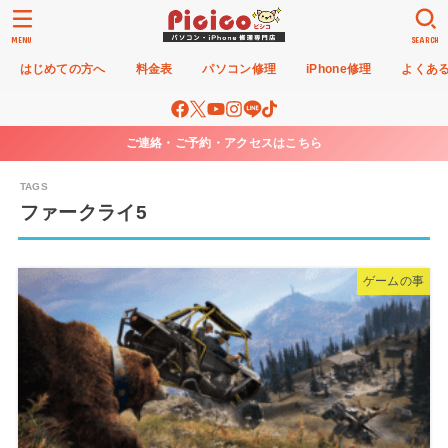
MENU
SEARCH
はじめての方へ
料金表
パソコン修理
iPhone修理
よくあ
ご連絡・ご予約・アクセスはこちら
ファークライ5
ゲームの事