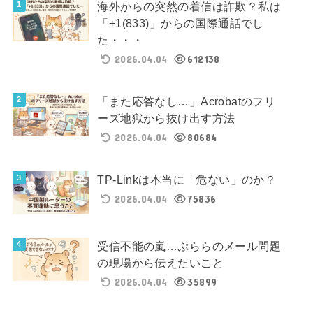
海外からの突然の着信は詐欺？私は
「+1(833)」からの国際通話でし
た・・・
2026.04.04
612138
「また応答なし…」Acrobatのフリ
ーズ地獄から抜け出す方法
2026.04.04
80684
TP-Linkは本当に「危ない」のか？
2026.04.04
75836
受信不能の嵐…ぷららのメール問題
の現場から伝えたいこと
2026.04.04
35899