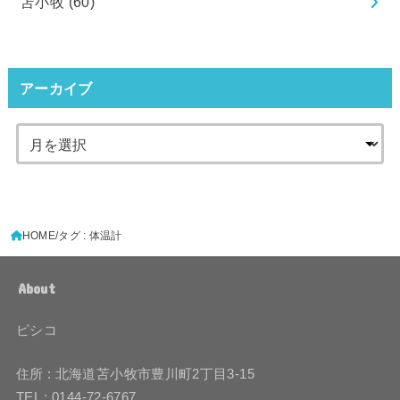
苫小牧
(60)
アーカイブ
HOME
タグ : 体温計
About
ピシコ
住所 : 北海道苫小牧市豊川町2丁目3-15
TEL : 0144-72-6767