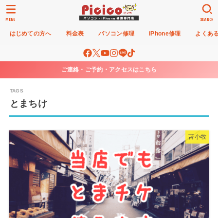
MENU
SEARCH
はじめての方へ
料金表
パソコン修理
iPhone修理
よくあ
ご連絡・ご予約・アクセスはこちら
とまちけ
苫小牧