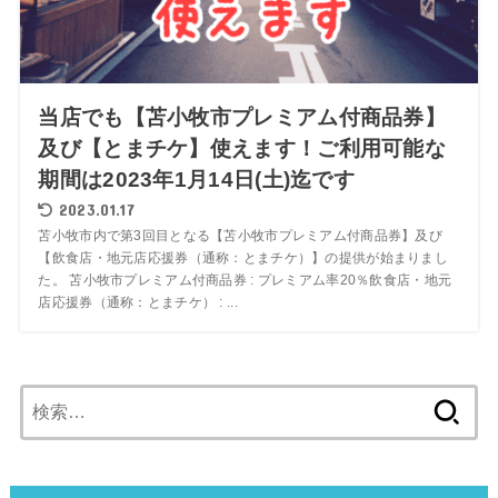
当店でも【苫小牧市プレミアム付商品券】
及び【とまチケ】使えます！ご利用可能な
期間は2023年1月14日(土)迄です
2023.01.17
苫小牧市内で第3回目となる【苫小牧市プレミアム付商品券】及び
【飲食店・地元店応援券（通称：とまチケ）】の提供が始まりまし
た。 苫小牧市プレミアム付商品券 : プレミアム率20％飲食店・地元
店応援券（通称：とまチケ） : ...
検
索: