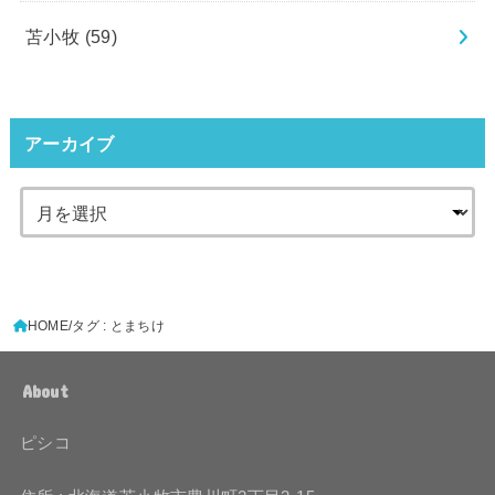
苫小牧
(59)
アーカイブ
HOME
タグ : とまちけ
About
ピシコ