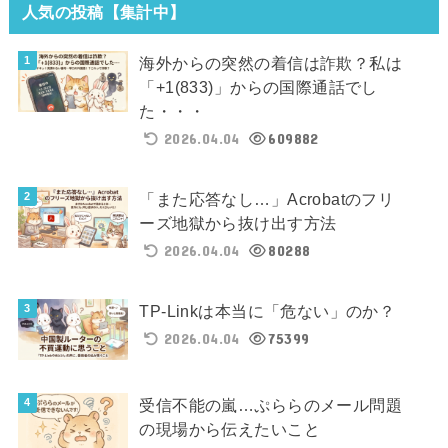
人気の投稿【集計中】
海外からの突然の着信は詐欺？私は
「+1(833)」からの国際通話でし
た・・・
2026.04.04
609882
「また応答なし…」Acrobatのフリ
ーズ地獄から抜け出す方法
2026.04.04
80288
TP-Linkは本当に「危ない」のか？
2026.04.04
75399
受信不能の嵐…ぷららのメール問題
の現場から伝えたいこと