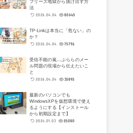
フリーズ地獄から抜け出す方
法
2026.04.04
80645
TP-Linkは本当に「危ない」の
か？
2026.04.04
75796
受信不能の嵐…ぷららのメー
ル問題の現場から伝えたいこ
と
2026.04.04
35895
最新のパソコンでも
WindowsXPを仮想環境で使え
るようにする【インストール
から初期設定まで】
2024.01.03
25080