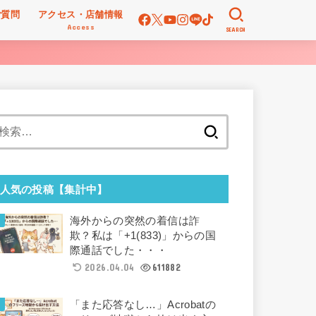
ご質問
アクセス・店舗情報
Access
SEARCH
検
索:
人気の投稿【集計中】
海外からの突然の着信は詐
欺？私は「+1(833)」からの国
際通話でした・・・
2026.04.04
611882
「また応答なし…」Acrobatの