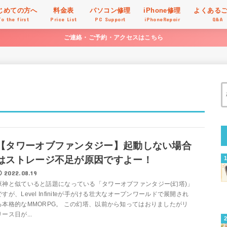
じめての方へ
料金表
パソコン修理
iPhone修理
よくある
To the first
Price List
PC Support
iPhoneRepair
Q&A
ご連絡・ご予約・アクセスはこちら
【タワーオブファンタジー】起動しない場合
はストレージ不足が原因ですよー！
2022.08.19
原神と似ていると話題になっている「タワーオブファンタジー(幻塔)」
ですが、Level Infiniteが手がける壮大なオープンワールドで展開され
る本格的なMMORPG。 この幻塔、以前から知ってはおりましたがリ
リース日が...