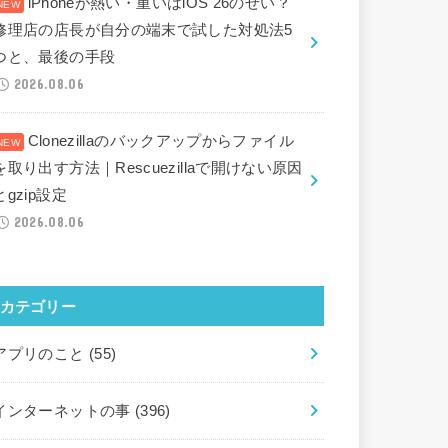
iPhoneが熱い・重いはiOS 26のせい？
修理店の店長が自分の端末で試した対処法5
つと、最後の手段
2026.08.06
Clonezillaのバックアップからファイル
を取り出す方法｜Rescuezillaで開けない原因
とgzip設定
2026.08.06
カテゴリー
アプリのこと
(55)
インターネットの事
(396)