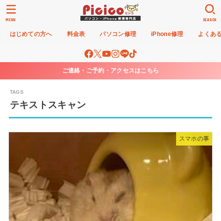
MENU
SEARCH
はじめての方へ
料金表
パソコン修理
iPhone修理
よくあ
ご連絡・ご予約・アクセスはこちら
テキストスキャン
スマホの事