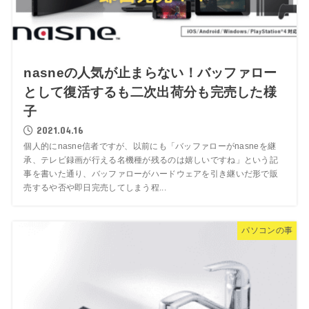
nasneの人気が止まらない！バッファロー
として復活するも二次出荷分も完売した様
子
2021.04.16
個人的にnasne信者ですが、以前にも「バッファローがnasneを継
承、テレビ録画が行える名機種が残るのは嬉しいですね」という記
事を書いた通り、バッファローがハードウェアを引き継いだ形で販
売するや否や即日完売してしまう程...
パソコンの事