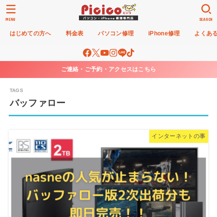
MENU
SEARCH
はじめての方へ
料金表
パソコン修理
iPhone修理
よくあ
ご連絡・ご予約・アクセスはこちら
バッファロー
インターネットの事