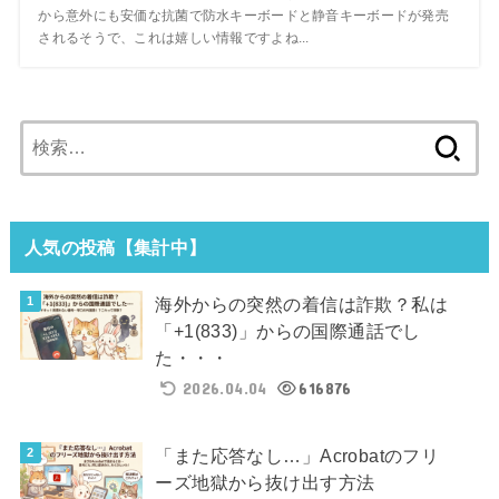
から意外にも安価な抗菌で防水キーボードと静音キーボードが発売
されるそうで、これは嬉しい情報ですよね...
検
索:
人気の投稿【集計中】
海外からの突然の着信は詐欺？私は
「+1(833)」からの国際通話でし
た・・・
2026.04.04
616876
「また応答なし…」Acrobatのフリ
ーズ地獄から抜け出す方法