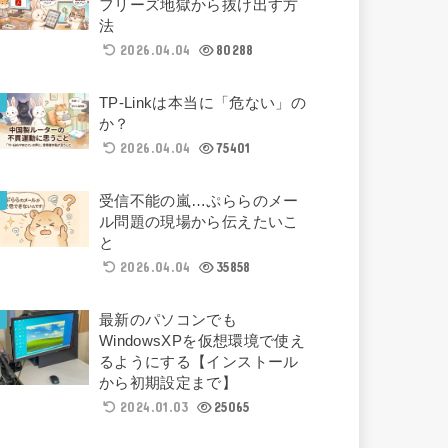
フリーズ地獄から抜け出す方
法
2026.04.04
80288
TP-Linkは本当に「危ない」の
か？
2026.04.04
75401
受信不能の嵐…ぷららのメー
ル問題の現場から伝えたいこ
と
2026.04.04
35858
最新のパソコンでも
WindowsXPを仮想環境で使え
るようにする【インストール
から初期設定まで】
2024.01.03
25065