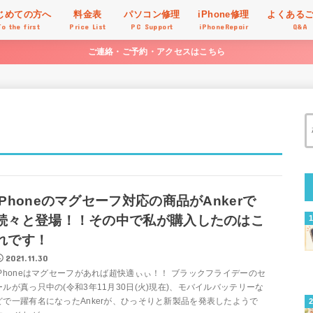
じめての方へ
料金表
パソコン修理
iPhone修理
よくある
To the first
Price List
PC Support
iPhoneRepair
Q&A
ご連絡・ご予約・アクセスはこちら
iPhoneのマグセーフ対応の商品がAnkerで
続々と登場！！その中で私が購入したのはこ
れです！
2021.11.30
iPhoneはマグセーフがあれば超快適ぃぃ！！ ブラックフライデーのセ
ールが真っ只中の(令和3年11月30日(火)現在)、モバイルバッテリーな
どで一躍有名になったAnkerが、ひっそりと新製品を発表したようで