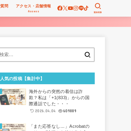
ご質問
アクセス・店舗情報
Access
SEARCH
検
索:
人気の投稿【集計中】
海外からの突然の着信は詐
欺？私は「+1(833)」からの国
際通話でした・・・
2026.04.04
609889
「また応答なし…」Acrobatの