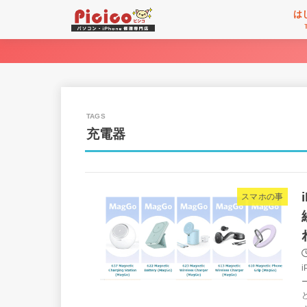
は
充電器
スマホの事