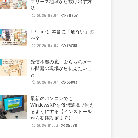
フリーズ地獄から抜け出す方
法
2026.04.04
80637
TP-Linkは本当に「危ない」の
か？
2026.04.04
75788
受信不能の嵐…ぷららのメー
ル問題の現場から伝えたいこ
と
2026.04.04
35893
最新のパソコンでも
WindowsXPを仮想環境で使え
るようにする【インストール
から初期設定まで】
2024.01.03
25078