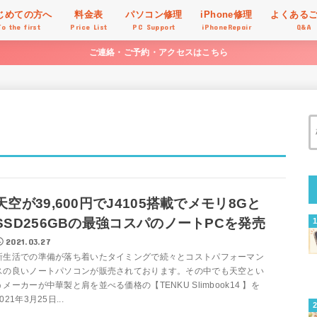
じめての方へ
料金表
パソコン修理
iPhone修理
よくある
To the first
Price List
PC Support
iPhoneRepair
Q&A
ご連絡・ご予約・アクセスはこちら
天空が39,600円でJ4105搭載でメモリ8Gと
SSD256GBの最強コスパのノートPCを発売
2021.03.27
新生活での準備が落ち着いたタイミングで続々とコストパフォーマン
スの良いノートパソコンが販売されております。その中でも天空とい
うメーカーが中華製と肩を並べる価格の【TENKU Slimbook14 】を
021年3月25日...