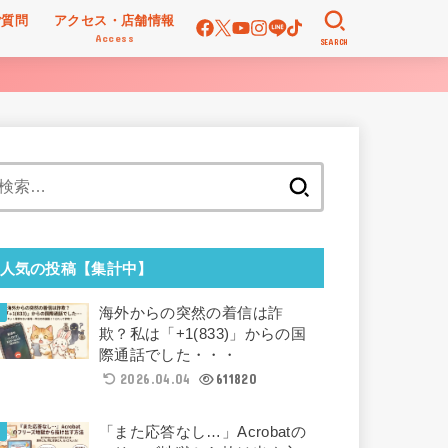
ご質問
アクセス・店舗情報
Access
SEARCH
検
索:
人気の投稿【集計中】
海外からの突然の着信は詐
欺？私は「+1(833)」からの国
際通話でした・・・
2026.04.04
611820
「また応答なし…」Acrobatの