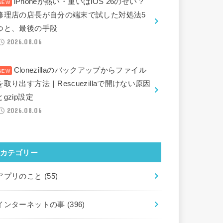
iPhoneが熱い・重いはiOS 26のせい？
修理店の店長が自分の端末で試した対処法5
つと、最後の手段
2026.08.06
Clonezillaのバックアップからファイル
を取り出す方法｜Rescuezillaで開けない原因
とgzip設定
2026.08.06
カテゴリー
アプリのこと
(55)
インターネットの事
(396)