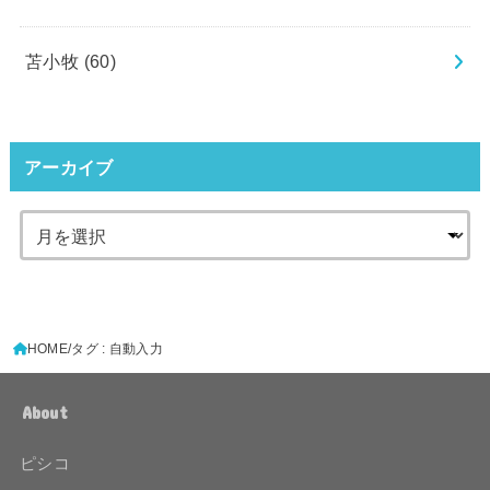
苫小牧
(60)
アーカイブ
HOME
タグ : 自動入力
About
ピシコ