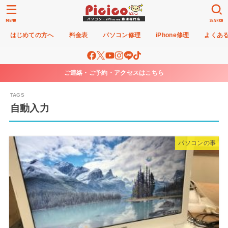
MENU
SEARCH
はじめての方へ
料金表
パソコン修理
iPhone修理
よくあ
ご連絡・ご予約・アクセスはこちら
自動入力
パソコンの事