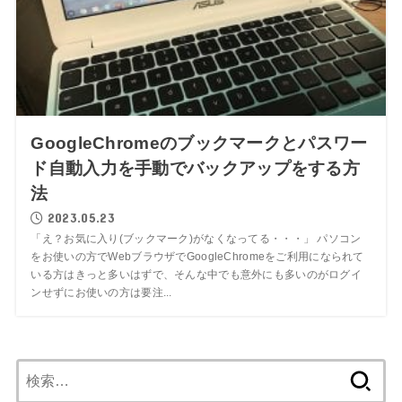
GoogleChromeのブックマークとパスワー
ド自動入力を手動でバックアップをする方
法
2023.05.23
「え？お気に入り(ブックマーク)がなくなってる・・・」 パソコン
をお使いの方でWebブラウザでGoogleChromeをご利用になられて
いる方はきっと多いはずで、そんな中でも意外にも多いのがログイ
ンせずにお使いの方は要注...
検
索: