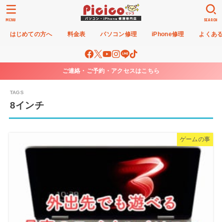
MENU
SEARCH
はじめての方へ
料金表
パソコン修理
iPhone修理
よくあ
ご連絡・ご予約・アクセスはこちら
8インチ
ゲームの事