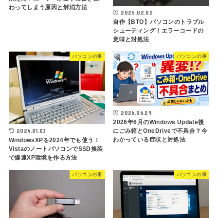
わってしまう原因と解消方法
2025.02.02
自作【BTO】パソコンのトラブル
シューティング！エラーコードの
意味と対処法
パソコンの事
パソコンの事
2026.06.29
2026年6月のWindows Update後
2024.01.03
にごみ箱とOneDriveで不具合？今
わかっている症状と対処法
WindowsXPを2024年でも使う！
VistaのノートパソコンでSSD換装
で爆速XP環境を作る方法
パソコンの事
パソコンの事