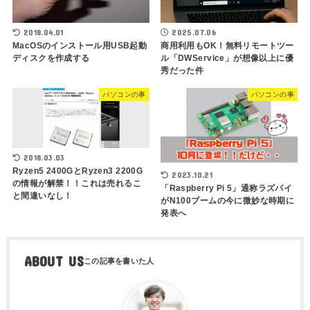
2018.04.01
2025.07.06
MacOSのインストール用USB起動
商用利用もOK！無料リモートツー
ディスクを作成する
ル「DWService」が想像以上に優
秀だった件
パソコンの事
パソコンの事
2018.03.03
Ryzen5 2400GとRyzen3 2200G
2023.10.21
の情報が解禁！！これは売れるこ
「Raspberry Pi 5」通称ラズパイ
と間違いなし！
がN100ブームの今に微妙な時期に
発表へ
ABOUT US