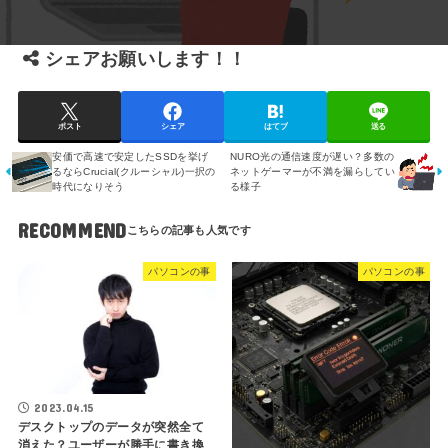
シェアお願いします！！
ポスト
シェア
はてブ
送る
安価で高速で安定したSSDを挙げ
NURO光の通信速度が遅い？多数の
るならCrucial(クルーシャル)一択の
ネットゲーマーが不満を漏らしてい
時代になりそう
る様子
RECOMMEND
パソコンの事
パソコンの事
2023.04.15
デスクトップのデータが突然全て
消えた？ユーザーが勝手に書き換