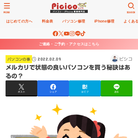
MENU
SEARCH
はじめての方へ
料金表
パソコン修理
iPhone修理
よくあ
ご連絡・ご予約・アクセスはこちら
2022.02.09
ピシコ
パソコンの事
メルカリで状態の良いパソコンを買う秘訣はあ
るの？
ポスト
シェア
はてブ
送る