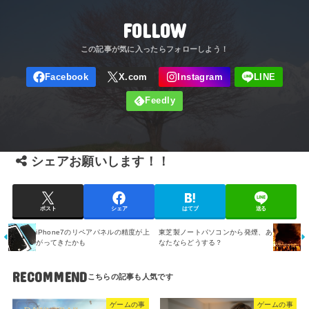
FOLLOW
シェアお願いします！！
ポスト
シェア
はてブ
送る
iPhone7のリペアパネルの精度が上
東芝製ノートパソコンから発煙、あ
がってきたかも
なたならどうする？
RECOMMEND
ゲームの事
ゲームの事