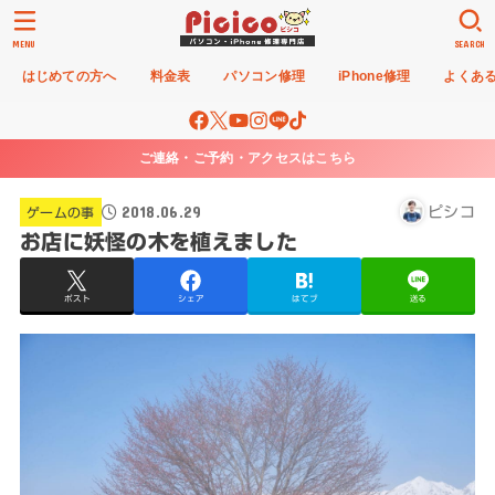
MENU
SEARCH
はじめての方へ
料金表
パソコン修理
iPhone修理
よくあ
ご連絡・ご予約・アクセスはこちら
2018.06.29
ピシコ
ゲームの事
お店に妖怪の木を植えました
ポスト
シェア
はてブ
送る