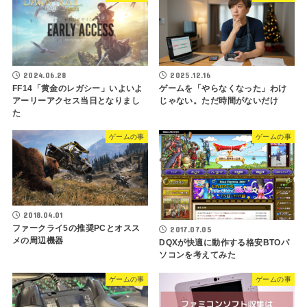
2024.06.28
2025.12.16
FF14「黄金のレガシー」いよいよ
ゲームを「やらなくなった」わけ
アーリーアクセス当日となりまし
じゃない。ただ時間がないだけ
た
ゲームの事
ゲームの事
2018.04.01
ファークライ5の推奨PCとオスス
2017.07.05
メの周辺機器
DQXが快適に動作する格安BTOパ
ソコンを考えてみた
ゲームの事
ゲームの事