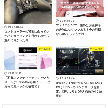
2021.03.30
ファミコンソフト集めはお金持ち
2022.01.03
の趣味になりつつある？今の時期
コントローラーの背面に余ってい
ならDSでしょうかね
たバンカーリングを付けてみたら
意外に良かった件
ゲームの事
ゲームの事
2018.12.13
「不審なアクティビティ」という
2018.02.24
メールがUbisoftから届く・・・こ
Ryzen 7 1700でFINAL FANTASY
れって垢ハックの被害です
XV ( FF15 ) のベンチマークを測
定、CPUよりもGPUで差が付く結
果に