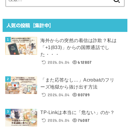
索:
人気の投稿【集計中】
海外からの突然の着信は詐欺？私は
「+1(833)」からの国際通話でし
た・・・
2026.04.04
612807
「また応答なし…」Acrobatのフリ
ーズ地獄から抜け出す方法
2026.04.04
80789
TP-Linkは本当に「危ない」のか？
2026.04.04
76087