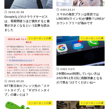
2021.02.21
2020.02.08
スマホの格安プランは現状では
Googleなどのクラウドサービス
LINEMO(ラインモ)が優勢？LINEが
は、長期間使うほど損失すると被
カウントフリーが強みです
害が大きくなるという記事を読み
ました
インターネットの事
インターネットの事
2023.11.29
2年間Gmail利用していない方は
2023年12月1日に削除対象となる
2022.09.20
ので気をつけてくださいねー
NTT東日本のフレッツ光の「スマ
ートタイプ」と「ギガラインタイ
プ」の違いとは？
インターネットの事
インターネットの事