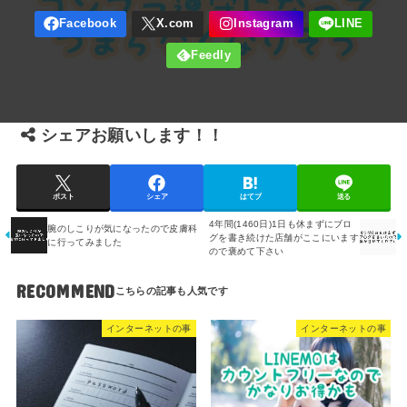
シェアお願いします！！
ポスト
シェア
はてブ
送る
4年間(1460日)1日も休まずにブロ
腕のしこりが気になったので皮膚科
グを書き続けた店舗がここにいます
に行ってみました
ので褒めて下さい
RECOMMEND
インターネットの事
インターネットの事