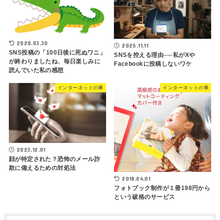
2020.03.30
2025.11.11
SNS投稿の「100日後に死ぬワニ」
SNSを控える理由──私がXや
が終わりましたね、毎日楽しみに
Facebookに投稿しないワケ
読んでいた私の感想
インターネットの事
インターネットの事
2023.12.01
顔が特定された？恐怖のメール詐
欺に備えるための対処法
2018.04.01
フォトブック制作が１冊198円から
という破格のサービス