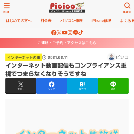
MENU
SEARCH
はじめての方へ
料金表
パソコン修理
iPhone修理
よくあ
ご連絡・ご予約・アクセスはこちら
2021.02.11
ピシコ
インターネットの事
インターネット動画配信もコンプライアンス重
視でつまらなくなりそうですね
ポスト
シェア
はてブ
送る