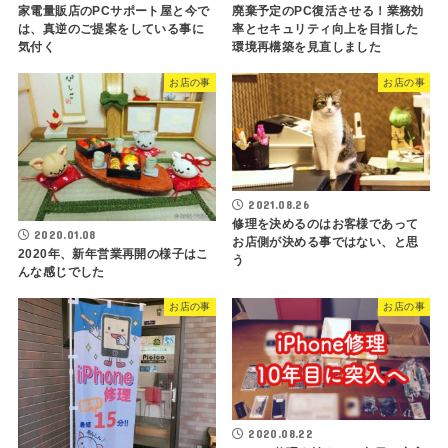
家電量販店のPCサポート屋と今で
廃棄予定のPC復活させる！業務効
は、真逆のご提案をしている事に
率とセキュリティ向上を目指した
気付く
環境再構築を見直しました
お店の事
お店の事
2021.08.26
修理を決めるのはお客様であって
2020.01.08
お店側が決める事ではない、と思
2020年、新年営業再開の様子はこ
う
んな感じでした
お店の事
お店の事
2020.08.22