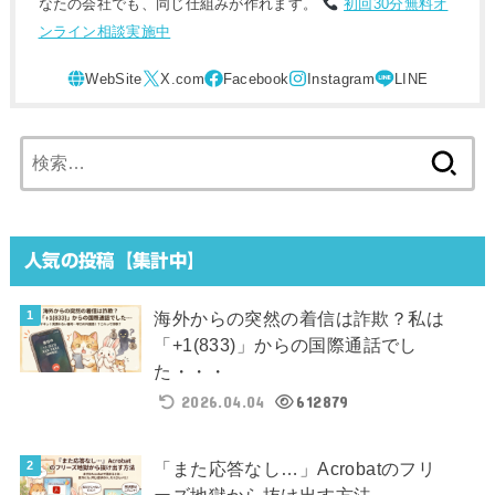
なたの会社でも、同じ仕組みが作れます。
初回30分無料オ
ンライン相談実施中
検
索:
人気の投稿【集計中】
海外からの突然の着信は詐欺？私は
「+1(833)」からの国際通話でし
た・・・
2026.04.04
612879
「また応答なし…」Acrobatのフリ
ーズ地獄から抜け出す方法