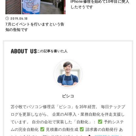
iPhone修理を始めて10年目に突入
したそうです
2019.06.18
7月にイベントを行いますという告
知の告知です
ABOUT US
ピシコ
苫小牧でパソコン修理店「ピシコ」を16年経営。 毎日テックブ
ログを更新しながら、 企業のAI導入・業務自動化を伴走支援し
ています。 自分の会社で実装した「自動化」：
予約システ
ムの完全自動化
見積書の自動生成
請求書の自動発行 あ