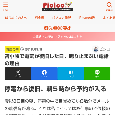
MENU
SEARCH
はじめての方へ
料金表
パソコン修理
iPhone修理
よくあ
ご連絡・ご予約・アクセスはこちら
2018.09.11
ピシコ
お店の事
苫小牧で電気が復旧した日、鳴り止まない電話
の理由
ポスト
シェア
はてブ
送る
停電から復旧、朝５時から予約が入る
震災3日目の朝、停電の中で目覚めてから数分でメール
の着信音が鳴る。これは私にとってはお仕事のご依頼の