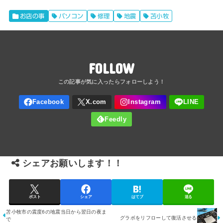
お店の事
パソコン
修理
地震
苫小牧
FOLLOW
シェアお願いします！！
ポスト
シェア
はてブ
送る
苫小牧市の震度6の地震当日から翌日の夜ま
グラボをリフローして復活させる
で