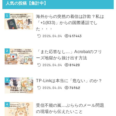
人気の投稿【集計中】
海外からの突然の着信は詐欺？私は
「+1(833)」からの国際通話でし
た・・・
2026.04.04
617443
「また応答なし…」Acrobatのフリ
ーズ地獄から抜け出す方法
2026.04.04
81420
TP-Linkは本当に「危ない」のか？
2026.04.04
76962
受信不能の嵐…ぷららのメール問題
の現場から伝えたいこと