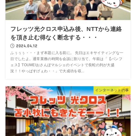
フレッツ光クロス申込み後、NTTから連絡
を頂き止む得なく断念する・・・
2024.04.12
ふぅぅぅ・・・まず本題に入る前に。 先日はエキサイティングな一
日でしたよ。通常業務の時間を会談に割り当て、午前は「【パンフ
ェス】TOUMEIおさんぽマルシェのイベントで長蛇の列が大盛
況！！やっぱすげぇわ・・」で大成功を収...
インターネットの事