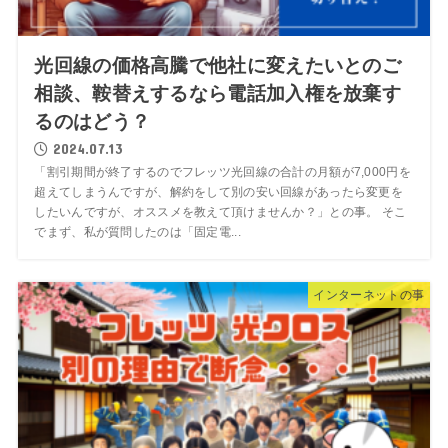
光回線の価格高騰で他社に変えたいとのご
相談、鞍替えするなら電話加入権を放棄す
るのはどう？
2024.07.13
「割引期間が終了するのでフレッツ光回線の合計の月額が7,000円を
超えてしまうんですが、解約をして別の安い回線があったら変更を
したいんですが、オススメを教えて頂けませんか？」との事。 そこ
でまず、私が質問したのは「固定電...
インターネットの事