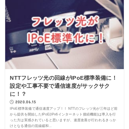
NTTフレッツ光の回線がIPoE標準装備に！
設定や工事不要で通信速度がサックサク
に！？
2020.06.15
IPoE標準装備で通信速度アップ！！ NTTのフレッツ光が三年ほど前
から提供を開始したIPoE(IPv6インターネット接続機能)は導入を行
った方は実感されていると思いますが、速度改善が行われるきっか
けとなる通信の混線緩和...