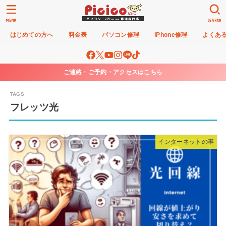
MENU
SEARCH
はじめての方へ
料金表
パソコン修理
iPhone修理
よくあ
ご連絡・ご予約・アクセスはこちら
フレッツ光
インターネットの事