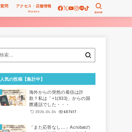
ご質問
アクセス・店舗情報
Access
SEARCH
検
索:
人気の投稿【集計中】
海外からの突然の着信は詐
欺？私は「+1(833)」からの国
際通話でした・・・
2026.04.04
607417
「また応答なし…」Acrobatの