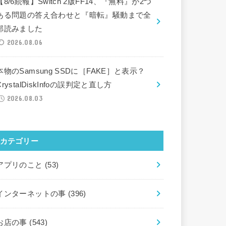
【8/6続報】Switch 2版FF14、『無料』が2つ
ある問題の答え合わせと『暗転』騒動まで全
部読みました
2026.08.06
本物のSamsung SSDに［FAKE］と表示？
CrystalDiskInfoの誤判定と直し方
2026.08.03
カテゴリー
アプリのこと
(53)
インターネットの事
(396)
お店の事
(543)