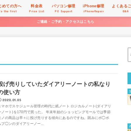
じめての方へ
料金表
パソコン修理
iPhone修理
よくある
To the first
Price List
PC Support
iPhoneRepair
Q&A
ご連絡・ご予約・アクセスはこちら
投げ売りしていたダイアリーノートの私なり
の使い方
2020.01.05
スマホでスケジュール管理の時代に紙ノート ロジカルノート(ダイアリ
ーノート)を170円で買った。 年末年始のショッピングモールでは季節
モノの商品は早々に投げ売りする傾向にあるのですね。因みにポ◯ポ
ムプ◯ンのダイアリーノー...