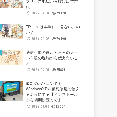
フリーズ地獄から抜け出す方
法
2026.04.04
79878
TP-Linkは本当に「危ない」の
か？
2026.04.04
74990
受信不能の嵐…ぷららのメー
ル問題の現場から伝えたいこ
と
2026.04.04
35828
最新のパソコンでも
WindowsXPを仮想環境で使え
るようにする【インストール
から初期設定まで】
2024.01.03
25034