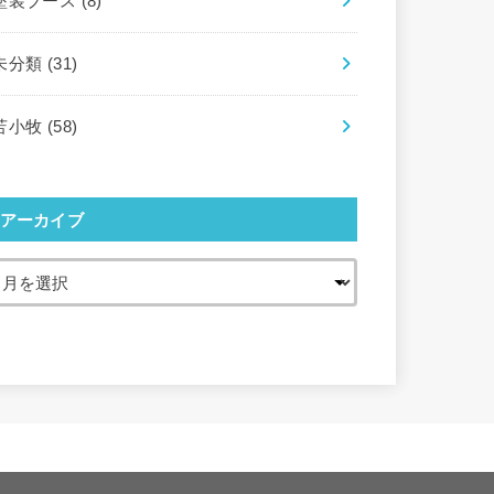
塗装ブース
(8)
未分類
(31)
苫小牧
(58)
アーカイブ