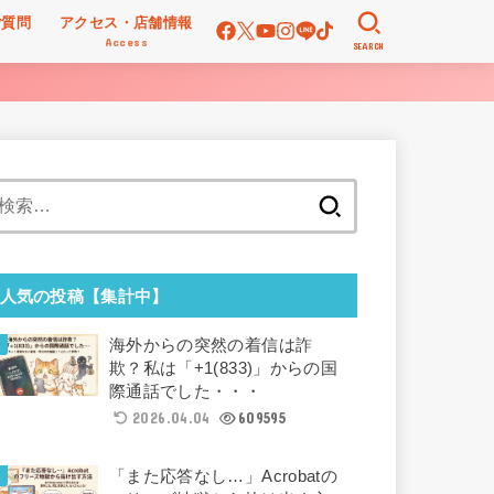
ご質問
アクセス・店舗情報
Access
SEARCH
検
索:
人気の投稿【集計中】
海外からの突然の着信は詐
欺？私は「+1(833)」からの国
際通話でした・・・
2026.04.04
609595
「また応答なし…」Acrobatの