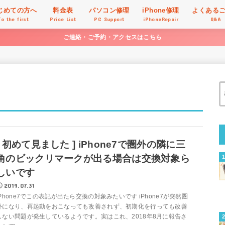
じめての方へ
料金表
パソコン修理
iPhone修理
よくある
To the first
Price List
PC Support
iPhoneRepair
Q&A
ご連絡・ご予約・アクセスはこちら
[ 初めて見ました ] iPhone7で圏外の隣に三
角のビックリマークが出る場合は交換対象ら
しいです
2019.07.31
iPhone7でこの表記が出たら交換の対象みたいです iPhone7が突然圏
外になり、再起動をおこなっても改善されず、初期化を行っても改善
しない問題が発生しているようです。実はこれ、2018年8月に報告さ