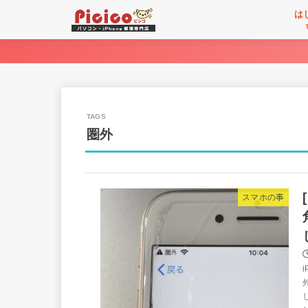
は
圏外
スマホの事