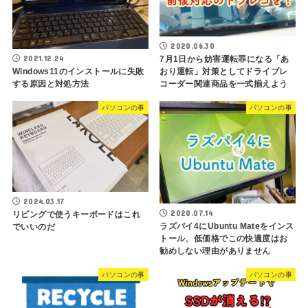
2020.06.30
2021.12.24
7月1日から妨害運転罪になる「あ
Windows11のインストールに失敗
おり運転」対策としてドライブレ
する原因と対処方法
コーダー関連商品を一式揃えよう
パソコンの事
パソコンの事
2024.03.17
2020.07.14
リビングで使うキーボードはこれ
ラズパイ4にUbuntu Mateをインス
でいいのだ
トール、低価格でこの快適度はお
勧めしない理由がありません
パソコンの事
パソコンの事