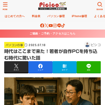
MENU
SEARCH
はじめての方へ
料金表
パソコン修理
iPhone修理
よくあ
ご連絡・ご予約・アクセスはこちら
2025.07.18
ピシコ
パソコンの事
時代はここまで来た！若者が自作PCを持ち込
む時代に驚いた話
ポスト
シェア
はてブ
送る