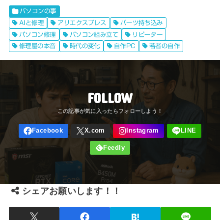
パソコンの事
AIと修理
アリエクスプレス
パーツ持ち込み
パソコン修理
パソコン組み立て
リピーター
修理屋の本音
時代の変化
自作PC
若者の自作
FOLLOW
シェアお願いします！！