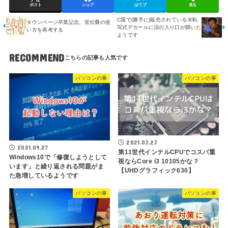
ポスト
シェア
はてブ
送る
C国で(勝手に)販売されている水転
タウンページ卒業記念。宣伝費の使
写式デカールに沼の入り口が開いた
い方を再考する
ようです
RECOMMEND
パソコンの事
パソコンの事
2021.03.23
2021.09.27
第11世代インテルCPUでコスパ重
Windows10で「修復しようとして
視ならCore i3 10105かな？
います」と繰り返される問題がま
【UHDグラフィック630】
た急増しているようです
パソコンの事
パソコンの事