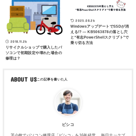
2025.08.26
WindowsアップデートでSSDが消
える!? ― KB5063878の落とし穴
と“有志PowerShellスクリプト”で
2018.11.26
乗り切る方法
リサイクルショップで購入したパ
ソコンで初期設定や壊れた場合の
修理は？
ABOUT US
ピシコ
苫小牧でパソコン修理店「ピシコ」を16年経営。 毎日テックブ