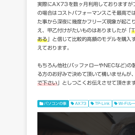
実際にAX73を数ヶ月利用しておりますが
の場合はコストパフォーマンスこそ最高で
た事から深夜に幾度かフリーズ現象が起こ
え、甲乙付けがたいものはありましたが「
ある
」と信じて比較的高額のモデルを購入
えております。
もちろん他社(バッファローやNECなど)
る方のお好みで決めて頂いて構いませんが
で下さい
」としつこくお伝えさせて頂きま
パソコンの事
AX73
TP-Link
Wi-Fiル