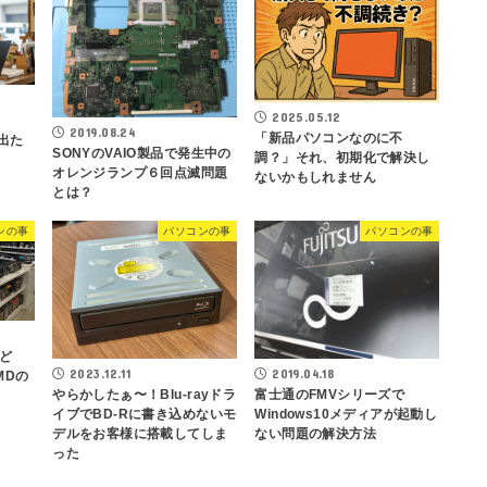
2025.05.12
2019.08.24
「新品パソコンなのに不
が出た
SONYのVAIO製品で発生中の
調？」それ、初期化で解決し
オレンジランプ６回点滅問題
ないかもしれません
とは？
ンの事
パソコンの事
パソコンの事
ど
2019.04.18
2023.12.11
AMDの
富士通のFMVシリーズで
やらかしたぁ〜！Blu-rayドラ
Windows10メディアが起動し
イブでBD-Rに書き込めないモ
ない問題の解決方法
デルをお客様に搭載してしま
った