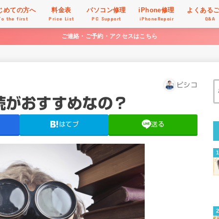
じめての方へ
料金表
パソコン修理
iPhone修理
よくある
To the first
Price List
PC Support
iPhoneRepair
Q&A
ご連絡・ご予約・アクセスはこちら
ピシコ
接続がおすすめなの？
はてブ
送る