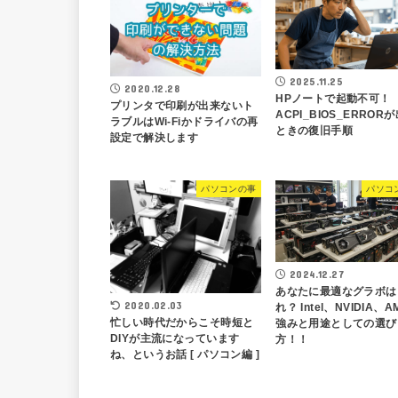
2025.11.25
2020.12.28
HPノートで起動不可！
プリンタで印刷が出来ないト
ACPI_BIOS_ERROR
ラブルはWi-Fiかドライバの再
ときの復旧手順
設定で解決します
パソコンの事
パソコ
2024.12.27
あなたに最適なグラボは
2020.02.03
れ？ Intel、NVIDIA、
忙しい時代だからこそ時短と
強みと用途としての選び
DIYが主流になっています
方！！
ね、というお話 [ パソコン編 ]