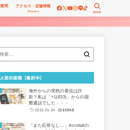
ご質問
アクセス・店舗情報
Access
SEARCH
検
索:
人気の投稿【集計中】
海外からの突然の着信は詐
欺？私は「+1(833)」からの国
際通話でした・・・
2026.04.04
615148
「また応答なし…」Acrobatの