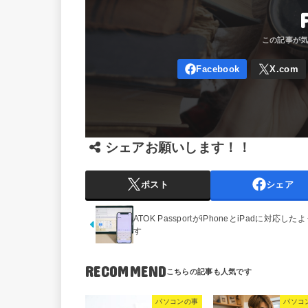
シェアお願いします！！
ポスト
シェア
ATOK PassportがiPhoneとiPadに対応した
す
RECOMMEND
パソコンの事
パソコ