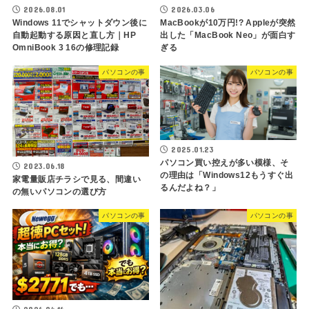
2026.03.06
2026.08.01
MacBookが10万円!? Appleが突然
Windows 11でシャットダウン後に
出した「MacBook Neo」が面白す
自動起動する原因と直し方｜HP
ぎる
OmniBook 3 16の修理記録
パソコンの事
パソコンの事
2025.01.23
パソコン買い控えが多い模様、そ
2023.06.18
の理由は「Windows12もうすぐ出
家電量販店チラシで見る、間違い
るんだよね？」
の無いパソコンの選び方
パソコンの事
パソコンの事