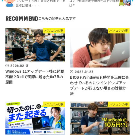
プグレードされて販売との事で、支
コンで初期設定や壊れた場合の修理
援者は涙目・・・
は？
RECOMMEND
パソコンの事
パソコンの事
2026.02.13
Windows 11アップデート後に起動
2022.01.23
不能？Dellで実際に起きた0x7Bの
BIOSもWindowsも時間を正確に合
原因
わせているのにウインドウズアッ
プデートが行えない場合の対処方
法
パソコンの事
パソコンの事