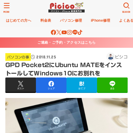
MENU
SEARCH
はじめての方へ
料金表
パソコン修理
iPhone修理
よくあ
ご連絡・ご予約・アクセスはこちら
2018.11.25
ピシコ
パソコンの事
GPD Pocket2にUbuntu MATEをインス
トールしてWindows10にお別れを
ポスト
シェア
はてブ
送る