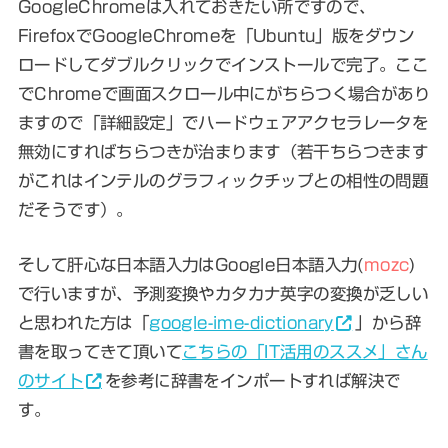
GoogleChromeは入れておきたい所ですので、
FirefoxでGoogleChromeを「Ubuntu」版をダウン
ロードしてダブルクリックでインストールで完了。ここ
でChromeで画面スクロール中にがちらつく場合があり
ますので「詳細設定」で
ハードウェアアクセラレータを
無効
にすればちらつきが治まります（若干ちらつきます
がこれはインテルのグラフィックチップとの相性の問題
だそうです）。
そして肝心な日本語入力はGoogle日本語入力(
mozc
)
で行いますが、予測変換やカタカナ英字の変換が乏しい
と思われた方は「
google-ime-dictionary
」から辞
書を取ってきて頂いて
こちらの「IT活用のススメ」さん
のサイト
を参考に辞書をインポートすれば解決で
す。