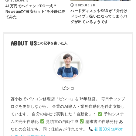
2026.04.16
2023.05.28
41万円でハイエンドPC一式？
ハードディスクやSSDが「外付け
Neweggの“激安セット”を冷静に見
ドライブ」扱いになってしまうバ
てみた
グが出ているようです
ABOUT US
ピシコ
苫小牧でパソコン修理店「ピシコ」を16年経営。 毎日テックブ
ログを更新しながら、 企業のAI導入・業務自動化を伴走支援し
ています。 自分の会社で実装した「自動化」：
予約システ
ムの完全自動化
見積書の自動生成
請求書の自動発行 あ
なたの会社でも、同じ仕組みが作れます。
初回30分無料オ