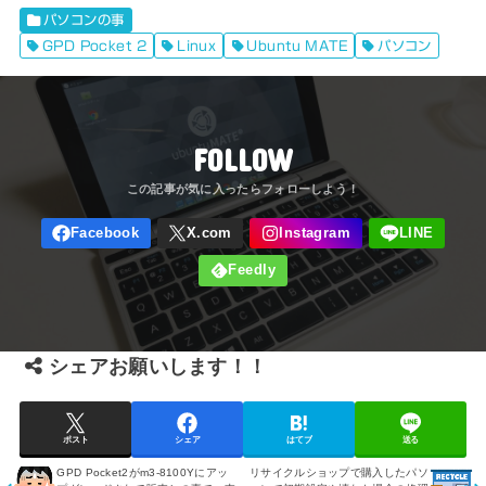
パソコンの事
GPD Pocket 2
Linux
Ubuntu MATE
パソコン
FOLLOW
シェアお願いします！！
ポスト
シェア
はてブ
送る
GPD Pocket2がm3-8100Yにアッ
リサイクルショップで購入したパソ