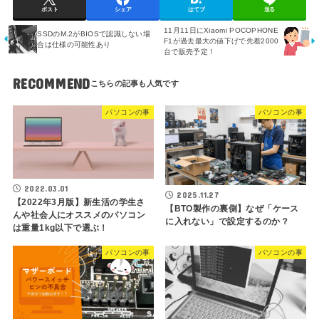
ポスト
シェア
はてブ
送る
11月11日にXiaomi POCOPHONE
SSDのM.2がBIOSで認識しない場
F1が過去最大の値下げで先着2000
合は仕様の可能性あり
台で販売予定！
RECOMMEND
パソコンの事
パソコンの事
2022.03.01
2025.11.27
【2022年3月版】新生活の学生さ
【BTO製作の裏側】なぜ「ケース
んや社会人にオススメのパソコン
に入れない」で設定するのか？
は重量1kg以下で選ぶ！
パソコンの事
パソコンの事