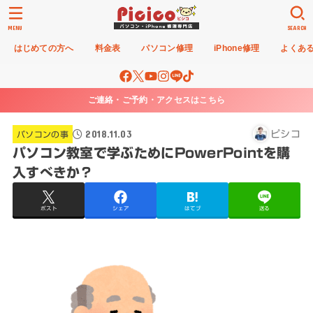
MENU
SEARCH
はじめての方へ
料金表
パソコン修理
iPhone修理
よくあ
ご連絡・ご予約・アクセスはこちら
2018.11.03
ピシコ
パソコンの事
パソコン教室で学ぶためにPowerPointを購
入すべきか？
ポスト
シェア
はてブ
送る