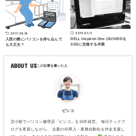
2019.04.11
2017.08.18
DELL Inspiron One 19のHDDを
入院の際にパソコンを持ち込んで
SSDに交換する作業
も大丈夫？
ABOUT US
ピシコ
苫小牧でパソコン修理店「ピシコ」を16年経営。 毎日テックブ
ログを更新しながら、 企業のAI導入・業務自動化を伴走支援し