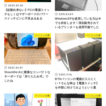
2025.03.06
【起動出来ない】PCの電源スイッ
2019.04.09
チもしくはマザーボードのパワー
スイッチピンに不良あるある
WindowsXPを使用している方は今
でも存在します！現在販売されて
いるプリンターも使用可能でした
パソコンの事
パソコンの事
2023.04.07
SteamDeckに最適なコンパクトな
2023.11.16
キーボードは「折りたたみ式」で
BTOパソコンの電源が入りにく
したね
い？そんな時は【電源スイッチ】
を外部に付けてみようという案
パソコンの事
パソコンの事