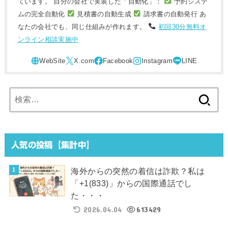
ています。 自分の会社で実装した「自動化」：
予約システ
ムの完全自動化
見積書の自動生成
請求書の自動発行 あ
なたの会社でも、同じ仕組みが作れます。
初回30分無料オ
ンライン相談実施中
検
索:
人気の投稿【集計中】
海外からの突然の着信は詐欺？私は
「+1(833)」からの国際通話でし
た・・・
2026.04.04
613429