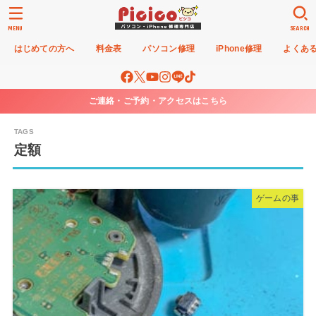
MENU
SEARCH
はじめての方へ
料金表
パソコン修理
iPhone修理
よくあ
ご連絡・ご予約・アクセスはこちら
定額
ゲームの事