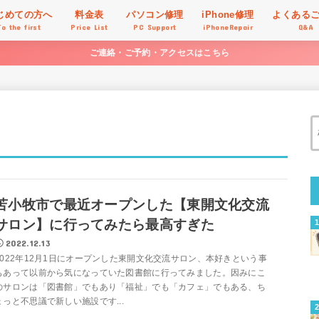
じめての方へ
料金表
パソコン修理
iPhone修理
よくある
To the first
Price List
PC Support
iPhoneRepair
Q&A
ご連絡・ご予約・アクセスはこちら
苫小牧市で最近オープンした【東開文化交流
サロン】に行ってみたら最高すぎた
2022.12.13
2022年12月1日にオープンした東開文化交流サロン、本好きという事
もあって以前から気になっていた図書館に行ってみました。因みにこ
のサロンは「図書館」でもあり「福祉」でも「カフェ」でもある、ち
ょっと不思議で新しい施設です...