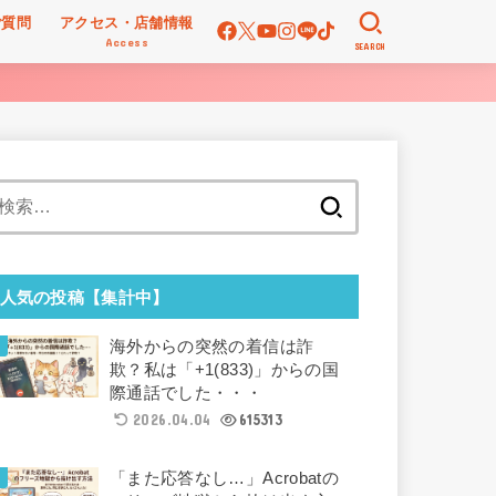
ご質問
アクセス・店舗情報
Access
SEARCH
検
索:
人気の投稿【集計中】
海外からの突然の着信は詐
欺？私は「+1(833)」からの国
際通話でした・・・
2026.04.04
615313
「また応答なし…」Acrobatの