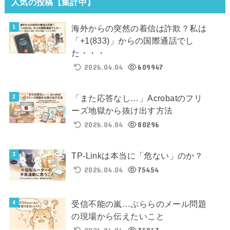
人気の投稿【集計中】
海外からの突然の着信は詐欺？私は
「+1(833)」からの国際通話でし
た・・・
2026.04.04
609947
「また応答なし…」Acrobatのフリ
ーズ地獄から抜け出す方法
2026.04.04
80296
TP-Linkは本当に「危ない」のか？
2026.04.04
75454
受信不能の嵐…ぷららのメール問題
の現場から伝えたいこと