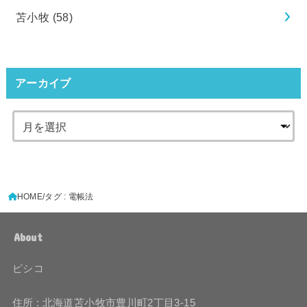
苫小牧
(58)
アーカイブ
HOME
タグ : 電帳法
About
ピシコ
住所 : 北海道苫小牧市豊川町2丁目3-15