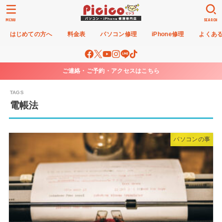
MENU
SEARCH
はじめての方へ
料金表
パソコン修理
iPhone修理
よくあ
ご連絡・ご予約・アクセスはこちら
電帳法
パソコンの事