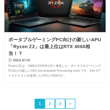
ポータブルゲーミングPC向けの新しいAPU
「Ryzen Z2」は最上位はRTX 4060相
当！？
2025.01.10
Ryzen Z2は、AMDが2025年1月に発表した、ポータブルゲーミング
PC向けの新しいAPU (Accelerated Processing Unit) です。Zen 4ア
ーキテクチャを採用したCPUとRDNA 3....
1
2
3
＞