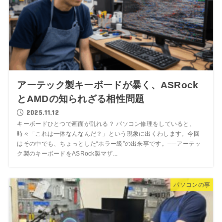
アーテック製キーボードが暴く、ASRock
とAMDの知られざる相性問題
2025.11.12
キーボードひとつで画面が乱れる？ パソコン修理をしていると、
時々「これは一体なんなんだ？」という現象に出くわします。今回
はその中でも、ちょっとした“ホラー級”の出来事です。──アーテッ
ク製のキーボードをASRock製マザ...
パソコンの事