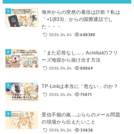
海外からの突然の着信は詐欺？私は
「+1(833)」からの国際通話でし
た・・・
2026.04.04
608380
「また応答なし…」Acrobatのフリ
ーズ地獄から抜け出す方法
2026.04.04
80069
TP-Linkは本当に「危ない」のか？
2026.04.04
75071
受信不能の嵐…ぷららのメール問題
の現場から伝えたいこと
2026.04.04
35838