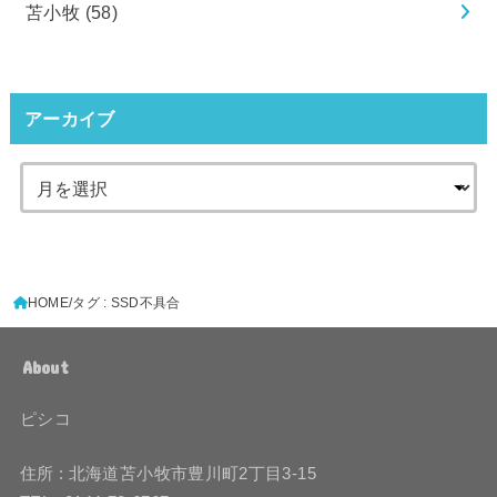
苫小牧
(58)
アーカイブ
HOME
タグ : SSD不具合
About
ピシコ
住所 : 北海道苫小牧市豊川町2丁目3-15