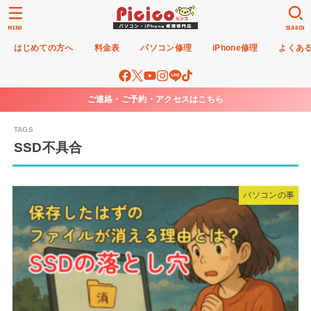
MENU
SEARCH
はじめての方へ
料金表
パソコン修理
iPhone修理
よくあ
ご連絡・ご予約・アクセスはこちら
SSD不具合
パソコンの事