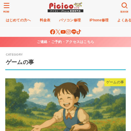
MENU
SEARCH
はじめての方へ
料金表
パソコン修理
iPhone修理
よくあ
ご連絡・ご予約・アクセスはこちら
ゲームの事
ゲームの事