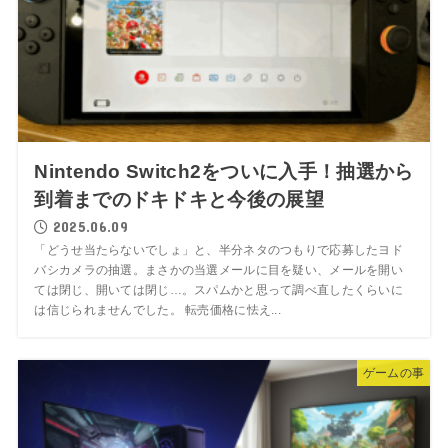
Nintendo Switch2をついに入手！抽選から
到着までのドキドキと今後の展望
2025.06.09
「どうせ当たらないでしょ」と、半分ネタのつもりで応募したヨド
バシカメラの抽選。まさかの当選メールに目を疑い、メールを開い
ては閉じ、開いては閉じ…。スパムかと思って調べ直したくらいに
は信じられませんでした。 転売価格に怯え...
ゲームの事