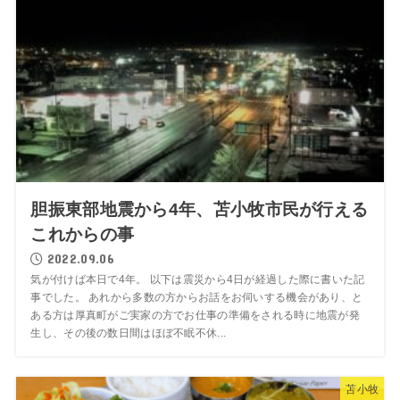
胆振東部地震から4年、苫小牧市民が行える
これからの事
2022.09.06
気が付けば本日で4年。 以下は震災から4日が経過した際に書いた記
事でした。 あれから多数の方からお話をお伺いする機会があり、と
ある方は厚真町がご実家の方でお仕事の準備をされる時に地震が発
生し、その後の数日間はほぼ不眠不休...
苫小牧