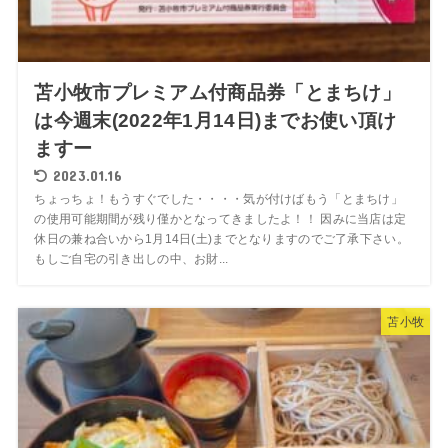
苫小牧市プレミアム付商品券「とまちけ」
は今週末(2022年1月14日)までお使い頂け
ますー
2023.01.16
ちょっちょ！もうすぐでした・・・・気が付けばもう「とまちけ」
の使用可能期間が残り僅かとなってきましたよ！！ 因みに当店は定
休日の兼ね合いから1月14日(土)までとなりますのでご了承下さい。
もしご自宅の引き出しの中、お財...
苫小牧