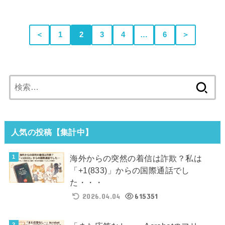
＜
1
2
3
4
…
6
＞
検
索:
人気の投稿【集計中】
海外からの突然の着信は詐欺？私は
「+1(833)」からの国際通話でし
た・・・
2026.04.04
615351