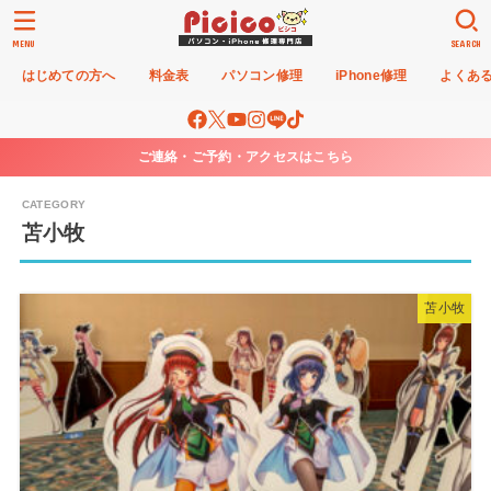
MENU
SEARCH
はじめての方へ
料金表
パソコン修理
iPhone修理
よくあ
ご連絡・ご予約・アクセスはこちら
苫小牧
苫小牧