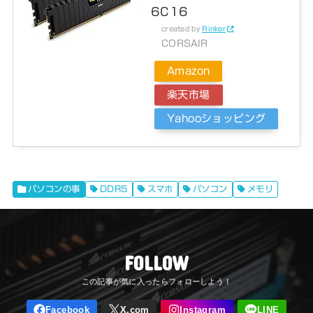
6C16
created by
Rinker
CORSAIR
Amazon
楽天市場
Yahooショッピング
パソコンの事
DDR5
スマホ
パソコン
メモリ
FOLLOW