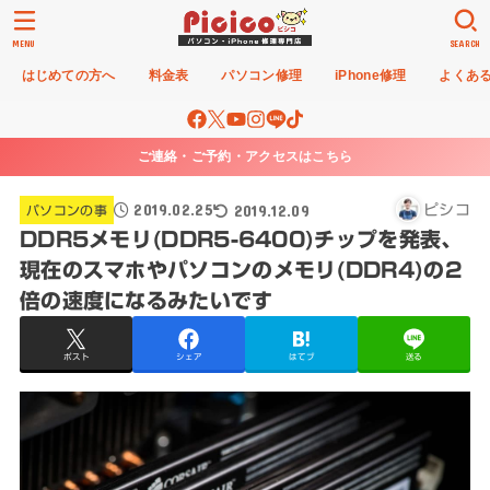
MENU
SEARCH
はじめての方へ
料金表
パソコン修理
iPhone修理
よくあ
ご連絡・ご予約・アクセスはこちら
2019.02.25
2019.12.09
ピシコ
パソコンの事
DDR5メモリ(DDR5-6400)チップを発表、
現在のスマホやパソコンのメモリ(DDR4)の2
倍の速度になるみたいです
ポスト
シェア
はてブ
送る