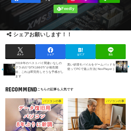
シェアお願いします！！
ポスト
シェア
はてブ
送る
2019年のベストバイ間違いなしの
黒い砂漠モバイルをゲームパッドを
グラボの"GTX1660Ti"が発売開
使ってPCで遊ぶ方法( NoxPlayer )
始、これは即完売しそうな予感がし
ます
RECOMMEND
パソコンの事
パソコンの事