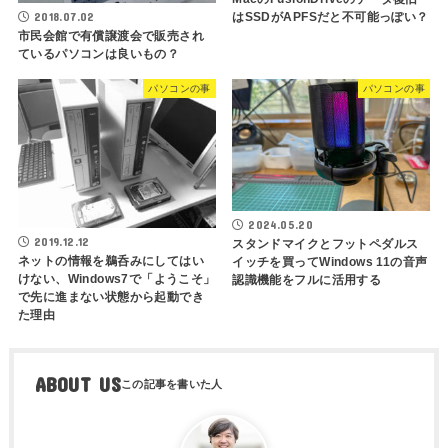
2018.07.02
はSSDがAPFSだと不可能っぽい？
市民会館で有償譲渡会で販売され
ているパソコンは良いもの？
パソコンの事
パソコンの事
2024.05.20
2019.12.12
スタンドマイクとフットペダルス
ネットの情報を鵜呑みにしてはい
イッチを買ってWindows 11の音声
けない、Windows7で「ようこそ」
認識機能をフルに活用する
で先に進まない状態から起動でき
た理由
ABOUT US