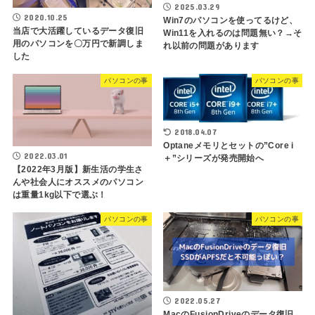
2025.03.29
2020.10.25
Win7のパソコンを使ってるけど、
当店で大活躍しているデータ復旧
Win11を入れるのは問題無い？→そ
用のパソコンを〇万円で新調しま
れ以前の問題があります
した
パソコンの事
パソコンの事
2018.04.07
Optaneメモリとセットの”Core i
2022.03.01
＋”シリーズが発売開始へ
【2022年3月版】新生活の学生さ
んや社会人にオススメのパソコン
は重量1kg以下で選ぶ！
パソコンの事
パソコンの事
2022.05.27
MacのFusionDriveのデータ復旧