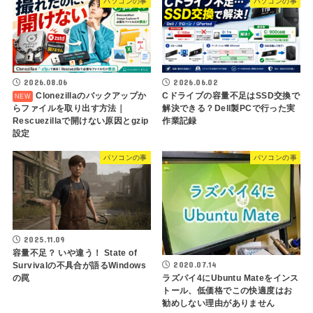
パソコンの事
パソコンの事
2026.08.06
2026.06.02
Clonezillaのバックアップか
Cドライブの容量不足はSSD交換で
らファイルを取り出す方法｜
解決できる？Dell製PCで行った実
Rescuezillaで開けない原因とgzip
作業記録
設定
パソコンの事
パソコンの事
2025.11.09
容量不足？ いや違う！ State of
2020.07.14
Survivalの不具合が語るWindows
ラズパイ4にUbuntu Mateをインス
の罠
トール、低価格でこの快適度はお
勧めしない理由がありません