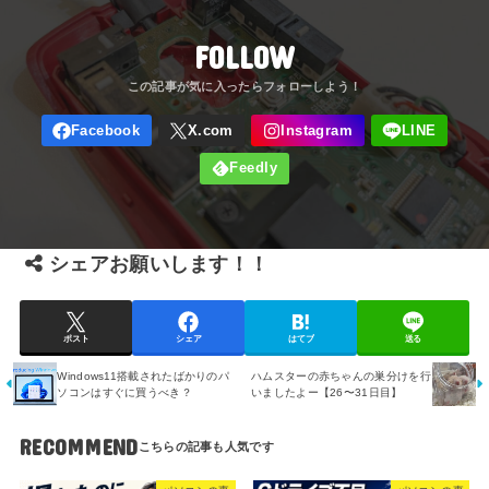
FOLLOW
シェアお願いします！！
ポスト
シェア
はてブ
送る
Windows11搭載されたばかりのパ
ハムスターの赤ちゃんの巣分けを行
ソコンはすぐに買うべき？
いましたよー【26〜31日目】
RECOMMEND