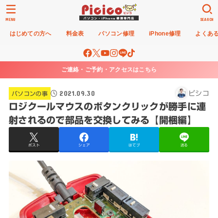
MENU
SEARCH
はじめての方へ
料金表
パソコン修理
iPhone修理
よくあ
ご連絡・ご予約・アクセスはこちら
2021.09.30
ピシコ
パソコンの事
ロジクールマウスのボタンクリックが勝手に連
射されるので部品を交換してみる【開梱編】
ポスト
シェア
はてブ
送る