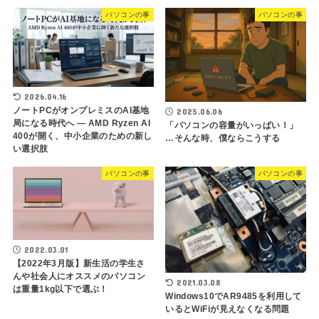
パソコンの事
パソコンの事
2026.04.16
ノートPCがオンプレミスのAI基地
2025.06.06
局になる時代へ — AMD Ryzen AI
「パソコンの容量がいっぱい！」
400が開く、中小企業のための新し
…そんな時、僕ならこうする
い選択肢
パソコンの事
パソコンの事
2022.03.01
【2022年3月版】新生活の学生さ
んや社会人にオススメのパソコン
2021.03.08
は重量1kg以下で選ぶ！
Windows10でAR9485を利用して
いるとWiFiが見えなくなる問題