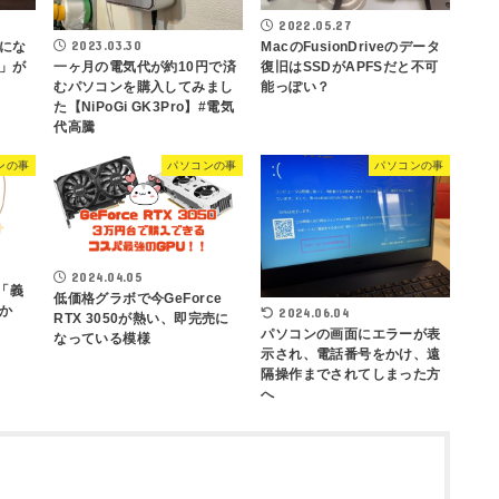
2022.05.27
2023.03.30
にな
MacのFusionDriveのデータ
一ヶ月の電気代が約10円で済
」が
復旧はSSDがAPFSだと不可
むパソコンを購入してみまし
能っぽい？
た【NiPoGi GK3Pro】#電気
代高騰
ンの事
パソコンの事
パソコンの事
2024.04.05
は「義
低価格グラボで今GeForce
か
2024.06.04
RTX 3050が熱い、即完売に
パソコンの画面にエラーが表
なっている模様
示され、電話番号をかけ、遠
隔操作までされてしまった方
へ