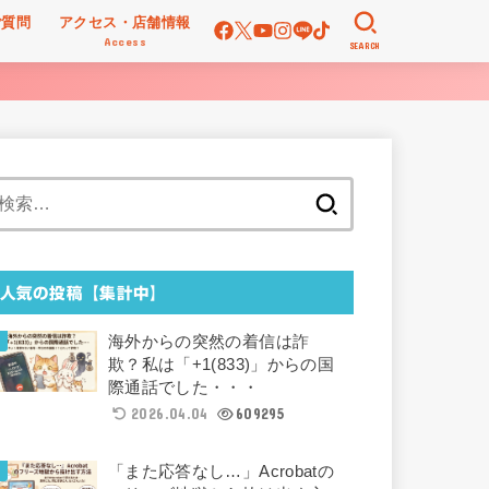
ご質問
アクセス・店舗情報
Access
SEARCH
検
索:
人気の投稿【集計中】
海外からの突然の着信は詐
欺？私は「+1(833)」からの国
際通話でした・・・
2026.04.04
609295
「また応答なし…」Acrobatの