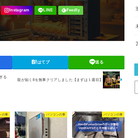
はてブ
送る
ぎる
龍が如く8を無事クリアしました【まずは１週目】
ンの事
パソコンの事
パソコンの事