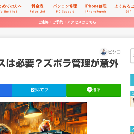
じめての方へ
料金表
パソコン修理
iPhone修理
よくある
To the first
Price List
PC Support
iPhoneRepair
Q&A
ご連絡・ご予約・アクセスはこちら
ピシコ
スは必要？ズボラ管理が意外
はてブ
送る