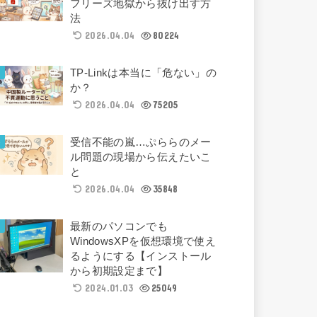
フリーズ地獄から抜け出す方
法
2026.04.04
80224
TP-Linkは本当に「危ない」の
か？
2026.04.04
75205
受信不能の嵐…ぷららのメー
ル問題の現場から伝えたいこ
と
2026.04.04
35848
最新のパソコンでも
WindowsXPを仮想環境で使え
るようにする【インストール
から初期設定まで】
2024.01.03
25049