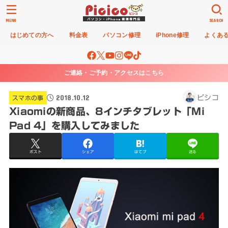
MENU
SEARCH
はじめての方へ
料金表
パソコン修理
iPhone修理
よくあ
ご連絡・ご予約・アクセスはこちら
2018.10.12
ピシコ
スマホの事
Xiaomiの新商品、8インチタブレット「Mi
Pad 4」を購入してみました
ポスト
シェア
はてブ
送る