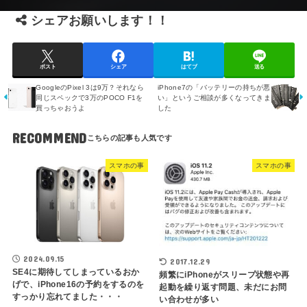
シェアお願いします！！
ポスト
シェア
はてブ
送る
GoogleのPixel 3は9万？それなら
iPhone7の「バッテリーの持ちが悪
同じスペックで3万のPOCO F1を
い」というご相談が多くなってきま
買っちゃおうよ
した
RECOMMEND
スマホの事
スマホの事
2024.09.15
2017.12.29
SE4に期待してしまっているおか
頻繁にiPhoneがスリープ状態や再
げで、iPhone16の予約をするのを
起動を繰り返す問題、未だにお問
すっかり忘れてました・・・
い合わせが多い