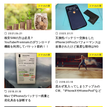
スマホの事
スマホの事
2021.06.21
2025.01.11
格安SIMの方は必見？
互換性バッテリー交換をした
YouTubePremiumのダウンロード
iPhone14Proのパフォーマンスは
機能を利用してパケット節約！！
改善されたけど過度な期待はNG
スマホの事
スマホの事
2018.03.18
思わず見入ってしまうアップルの
CM、”iPhoneXやHomePod”など
2018.01.18
MacでiPhoneのバッテリー残量と
劣化具合を診断する