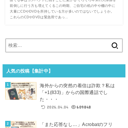
捨てる事はコンパクトに残すことに繋がる そろそろ年末の大掃除を
前倒しに行う方も増えてくるこの時期、ご自宅の机の中や棚の中に
大量にCDやDVDを所持している方が多いのではないでしょうか。
これらのCDやDVDは緊急用であっ...
検
索:
人気の投稿【集計中】
海外からの突然の着信は詐欺？私は
「+1(833)」からの国際通話でし
た・・・
2026.04.04
609848
「また応答なし…」Acrobatのフリ