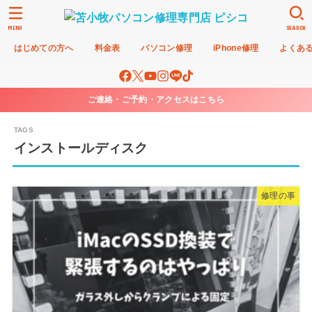
MENU
SEARCH
はじめての方へ
料金表
パソコン修理
iPhone修理
よくあ
ご連絡・ご予約・アクセスはこちら
インストールディスク
修理の事