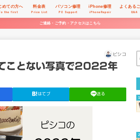
じめての方へ
料金表
パソコン修理
iPhone修理
よくある
To the first
Price List
PC Support
iPhoneRepair
Q&A
ご連絡・ご予約・アクセスはこちら
ピシコ
てことない写真で2022年
はてブ
送る