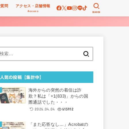
ご質問
アクセス・店舗情報
Access
SEARCH
検
索:
人気の投稿【集計中】
海外からの突然の着信は詐
欺？私は「+1(833)」からの国
際通話でした・・・
2026.04.04
615912
「また応答なし…」Acrobatの