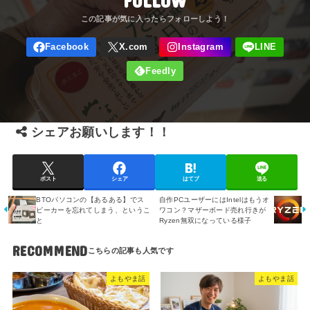
FOLLOW
シェアお願いします！！
ポスト
シェア
はてブ
送る
BTOパソコンの【あるある】でス
自作PCユーザーにはIntelはもうオ
ピーカーを忘れてしまう、というこ
ワコン？マザーボード売れ行きが
と
Ryzen無双になっている様子
RECOMMEND
よもやま話
よもやま話