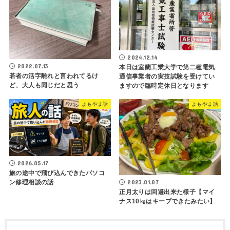
2024.12.14
2022.07.13
本日は室蘭工業大学で第二種電気
若者の活字離れと言われてるけ
通信事業者の実技試験を受けてい
ど、大人も同じだと思う
ますので臨時定休日となります
よもやま話
よもやま話
2026.05.17
旅の途中で飛び込んできたパソコ
2023.01.07
ン修理相談の話
正月太りは回避出来た様子【マイ
ナス10㎏はキープできたみたい】