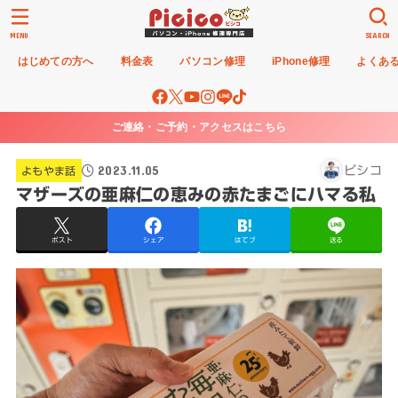
MENU
SEARCH
はじめての方へ
料金表
パソコン修理
iPhone修理
よくあ
ご連絡・ご予約・アクセスはこちら
2023.11.05
ピシコ
よもやま話
マザーズの亜麻仁の恵みの赤たまごにハマる私
ポスト
シェア
はてブ
送る