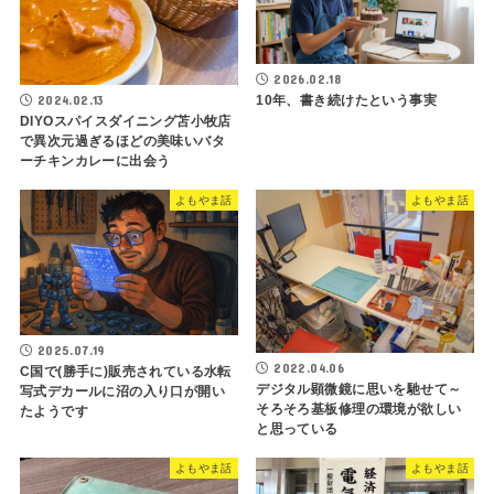
2026.02.18
10年、書き続けたという事実
2024.02.13
DIYOスパイスダイニング苫小牧店
で異次元過ぎるほどの美味いバタ
ーチキンカレーに出会う
よもやま話
よもやま話
2025.07.19
2022.04.06
C国で(勝手に)販売されている水転
デジタル顕微鏡に思いを馳せて～
写式デカールに沼の入り口が開い
そろそろ基板修理の環境が欲しい
たようです
と思っている
よもやま話
よもやま話