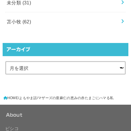
未分類
(31)
苫小牧
(62)
アーカイブ
HOME
よもやま話
マザーズの亜麻仁の恵みの赤たまごにハマる私
About
ピシコ