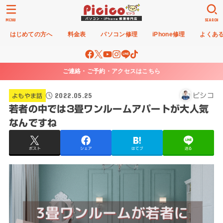
MENU
SEARCH
はじめての方へ
料金表
パソコン修理
iPhone修理
よくあ
ご連絡・ご予約・アクセスはこちら
2022.05.25
ピシコ
よもやま話
若者の中では3畳ワンルームアパートが大人気
なんですね
ポスト
シェア
はてブ
送る