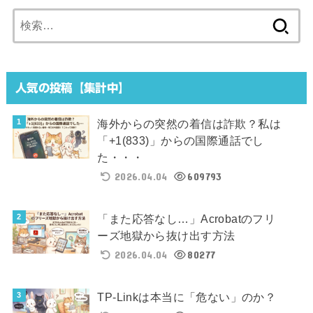
検
索:
人気の投稿【集計中】
海外からの突然の着信は詐欺？私は
「+1(833)」からの国際通話でし
た・・・
2026.04.04
609793
「また応答なし…」Acrobatのフリ
ーズ地獄から抜け出す方法
2026.04.04
80277
TP-Linkは本当に「危ない」のか？