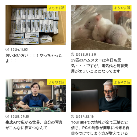
よもやま話
よもやま話
2024.11.03
2022.02.20
おいおいおい！！！やっちゃった
19匹のハムスターは今日も元
よ！！
気・・・ですが、電気代と飼育費
用がエラいことになってます
よもやま話
よもやま話
2025.09.15
2024.12.16
生成AIで広がる世界、自分の写真
YouTubeでの情報が全て正解だと
がこんなに役立つなんて
信じ、PCの制作が簡単に出来る自
信をつけてしまう方が増えている