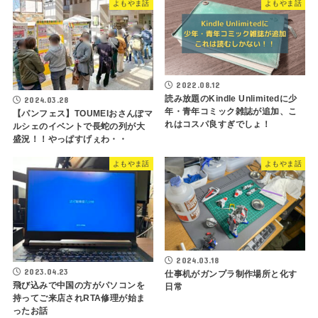
よもやま話
よもやま話
2022.08.12
読み放題のKindle Unlimitedに少
2024.03.28
年・青年コミック雑誌が追加、こ
【パンフェス】TOUMEIおさんぽマ
れはコスパ良すぎでしょ！
ルシェのイベントで長蛇の列が大
盛況！！やっぱすげぇわ・・
よもやま話
よもやま話
2024.03.18
2023.04.23
仕事机がガンプラ制作場所と化す
飛び込みで中国の方がパソコンを
日常
持ってご来店されRTA修理が始ま
ったお話