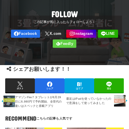
FOLLOW
シェアお願いします！！
ポスト
シェア
はてブ
送る
アマゾンFire7 タブレットが6月29
最近はiPadを使っていなかったの
日に6,980円で予約開始、全世代の
で意識をして使ってみました
違いはスペックと搭載アプリ
RECOMMEND