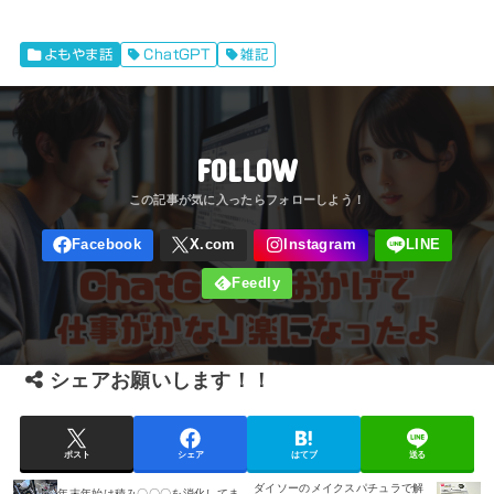
よもやま話
ChatGPT
雑記
FOLLOW
シェアお願いします！！
ポスト
シェア
はてブ
送る
ダイソーのメイクスパチュラで解
年末年始は積み〇〇〇を消化してま