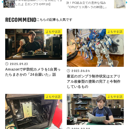
決！PC組み立ての意外な悩み
したよ【ガンプラやFF16】
『CPUグリス用ヘラの神隠し』
RECOMMEND
よもやま話
よもやま話
2025.09.23
AmazonでIP防犯カメラを1台買っ
2023.06.04
たらまさかの「24台届いた」話
最近のガンプラ制作状況はエアリ
アル改修型の塗装の完了と今制作
しているもの
よもやま話
よもやま話
2026.02.09