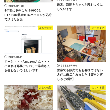
最近、新聞をちゃんと読むように
2023.09.08
しています
4年前に制作したi9-9900と
RTX2080搭載BTOパソコンが処分
で頂けたお話
よもやま話
よもやま話
2024.01.19
えーと・・・Amazonさん・・・
2022.09.04
出来れば専属デリバリー業者さん
営業でも販売でもお客様ではない
を使わないでほしいです
方がご来店されました【驚きと嬉
しさと感謝】
よもやま話
よもやま話