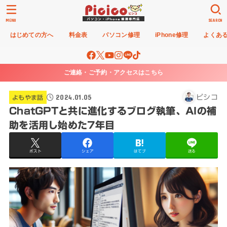
MENU
SEARCH
はじめての方へ
料金表
パソコン修理
iPhone修理
よくあ
ご連絡・ご予約・アクセスはこちら
2024.01.05
ピシコ
よもやま話
ChatGPTと共に進化するブログ執筆、AIの補
助を活用し始めた7年目
ポスト
シェア
はてブ
送る