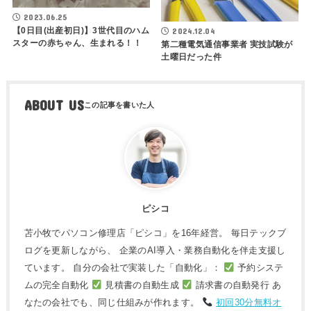
2023.06.25
【0日目(出産初日)】3世代目のハム
2024.12.04
スターの赤ちゃん、生まれる！！
第二種電気通信事業者 実技試験が
土曜日だった件
ABOUT US
ピシコ
苫小牧でパソコン修理店「ピシコ」を16年経営。 毎日テックブ
ログを更新しながら、 企業のAI導入・業務自動化を伴走支援し
ています。 自分の会社で実装した「自動化」：
予約システ
ムの完全自動化
見積書の自動生成
請求書の自動発行 あ
なたの会社でも、同じ仕組みが作れます。
初回30分無料オ