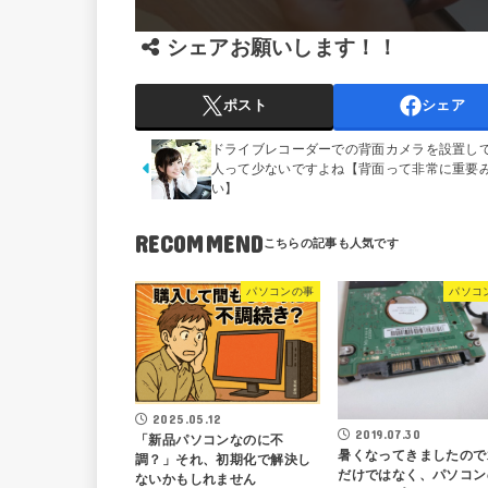
シェアお願いします！！
ポスト
シェア
ドライブレコーダーでの背面カメラを設置し
人って少ないですよね【背面って非常に重要
い】
RECOMMEND
パソコンの事
パソコ
2025.05.12
2019.07.30
「新品パソコンなのに不
暑くなってきましたので
調？」それ、初期化で解決し
だけではなく、パソコン
ないかもしれません