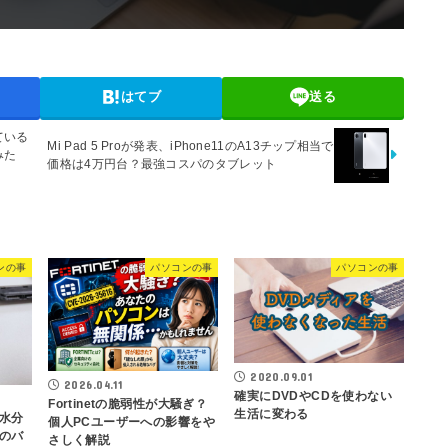
はてブ
送る
ている
Mi Pad 5 Proが発表、iPhone11のA13チップ相当で
みた
価格は4万円台？最強コスパのタブレット
ンの事
パソコンの事
パソコンの事
2020.09.01
2026.04.11
確実にDVDやCDを使わない
Fortinetの脆弱性が大騒ぎ？
生活に変わる
水分
個人PCユーザーへの影響をや
のバ
さしく解説