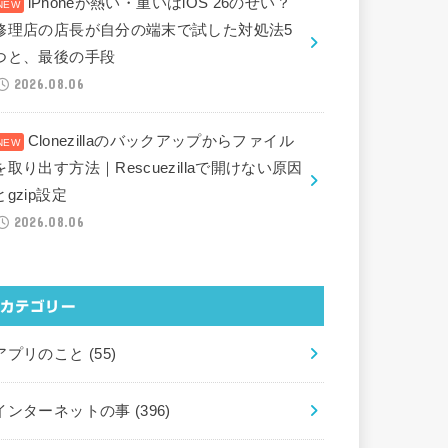
iPhoneが熱い・重いはiOS 26のせい？
修理店の店長が自分の端末で試した対処法5
つと、最後の手段
2026.08.06
Clonezillaのバックアップからファイル
を取り出す方法｜Rescuezillaで開けない原因
とgzip設定
2026.08.06
カテゴリー
アプリのこと
(55)
インターネットの事
(396)