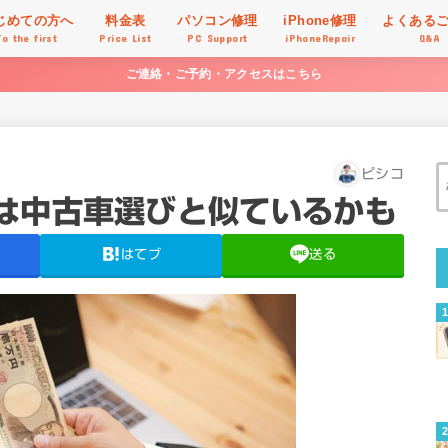
じめての方へ
料金表
パソコン修理
iPhone修理
よくある
To the first
Price List
PC Support
iPhoneRepair
Q&A
ご連絡・ご予約・アクセスはこちら
ピシコ
は中古車選びと似ているかも
はてブ
送る