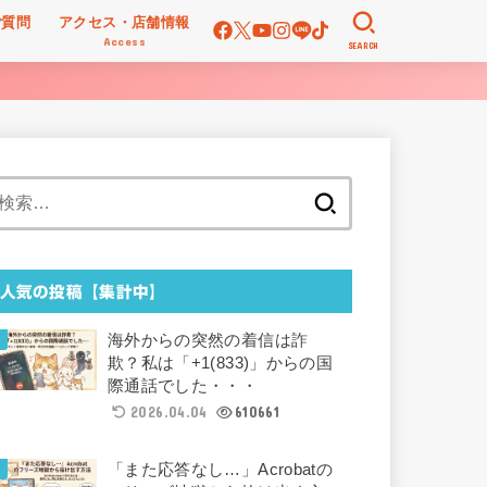
ご質問
アクセス・店舗情報
Access
SEARCH
検
索:
人気の投稿【集計中】
海外からの突然の着信は詐
欺？私は「+1(833)」からの国
際通話でした・・・
2026.04.04
610661
「また応答なし…」Acrobatの