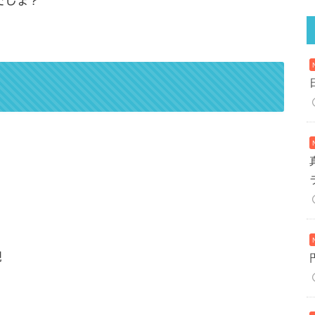
でしょ？
視