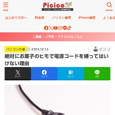
MENU
SEARCH
はじめての方へ
料金表
パソコン修理
iPhone修理
よくあ
ご連絡・ご予約・アクセスはこちら
2019.12.13
ピシコ
パソコンの事
絶対にお菓子のヒモで電源コードを縛ってはい
けない理由
ポスト
シェア
はてブ
送る