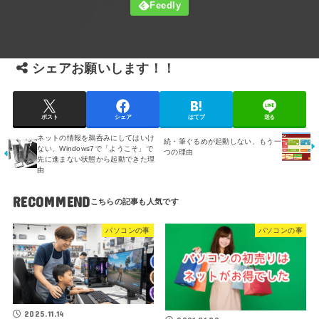
シェアお願いします！！
ポスト
シェア
はてブ
送る
ネットの情報を鵜呑みにしてはいけ
続・筆ぐるめが起動しない、もう一
ない、Windows7で「ようこそ」で
つの理由
先に進まない状態から起動できた理
由
RECOMMEND
パソコンの事
パソコンの事
2025.11.14