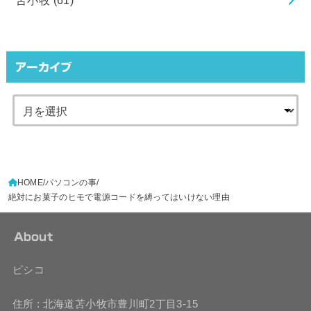
苫小牧
(61)
アーカイブ
HOME
パソコンの事
絶対にお菓子のヒモで電源コードを縛ってはいけない理由
About
ピシコ
住所 : 北海道苫小牧市豊川町2丁目3-15