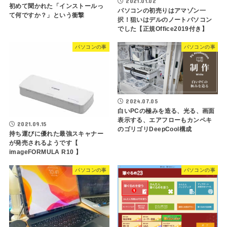
2021.01.02
初めて聞かれた「インストールっ
パソコンの初売りはアマゾン一
て何ですか？」という衝撃
択！狙いはデルのノートパソコン
でした【正規Office2019付き】
パソコンの事
パソコンの事
2024.07.05
白いPCの極みを造る、光る、画面
表示する、エアフローもカンペキ
2021.09.15
のゴリゴリDeepCool構成
持ち運びに優れた最強スキャナー
が発売されるようです【
imageFORMULA R10 】
パソコンの事
パソコンの事