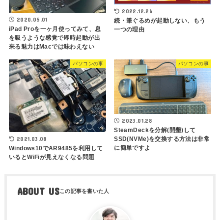
2022.12.26
2020.05.01
続・筆ぐるめが起動しない、もう
iPad Proを一ヶ月使ってみて、息
一つの理由
を吸うような感覚で即時起動が出
来る魅力はMacでは味わえない
パソコンの事
パソコンの事
2023.01.28
SteamDeckを分解(開墾)して
2021.03.08
SSD(NVMe)を交換する方法は非常
に簡単ですよ
Windows10でAR9485を利用して
いるとWiFiが見えなくなる問題
ABOUT US